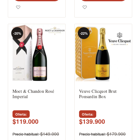
Agregar a los favoritos
Agregar a los favoritos
-20%
-22%
Moet & Chandon Rosé
Veuve Clicquot Brut
Imperial
Ponsardin Box
Oferta
Oferta
$119.000
$139.900
$149.000
$179.900
Precio habitual
Precio habitual