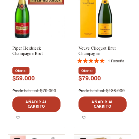
Piper Heidsieck
Veuve Clicquot Brut
Champagne Brut
Champagne
1
Reseña
Valoración:
100%
Oferta
Oferta
$59.000
$79.000
$70.000
$138.000
Precio habitual
Precio habitual
AÑADIR AL
AÑADIR AL
CARRITO
CARRITO
Agregar a los favoritos
Agregar a los favoritos