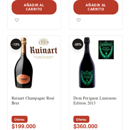
AÑADIR AL
AÑADIR AL
CARRITO
CARRITO
Agregar a los favoritos
Agregar a los favoritos
-13%
-25%
Ruinart Champagne Rosé
Dom Perignon Luminous
Brut
Edition 2013
Oferta
Oferta
$199.000
$360.000