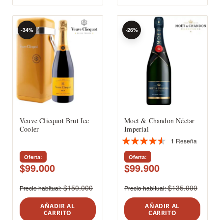
-34%
-26%
Veuve Clicquot Brut Ice
Moet & Chandon Néctar
Cooler
Imperial
1
Reseña
Valoración:
87%
Oferta
Oferta
$99.000
$99.900
$150.000
$135.000
Precio habitual
Precio habitual
AÑADIR AL
AÑADIR AL
CARRITO
CARRITO