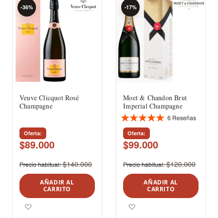
-36%
-17%
Veuve Clicquot Rosé
Moet & Chandon Brut
Champagne
Imperial Champagne
6
Reseñas
Valoración:
99%
Oferta
Oferta
$89.000
$99.000
$140.000
$120.000
Precio habitual
Precio habitual
AÑADIR AL
AÑADIR AL
CARRITO
CARRITO
Agregar a los favoritos
Agregar a los favoritos