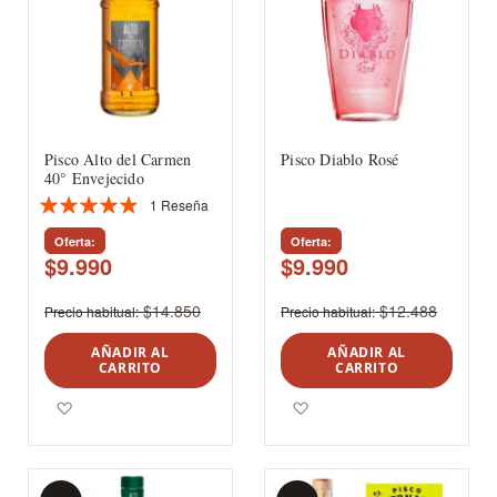
Pisco Alto del Carmen
Pisco Diablo Rosé
40° Envejecido
1
Reseña
Valoración:
93%
Oferta
Oferta
$9.990
$9.990
$14.850
$12.488
Precio habitual
Precio habitual
AÑADIR AL
AÑADIR AL
CARRITO
CARRITO
Agregar a los favoritos
Agregar a los favoritos