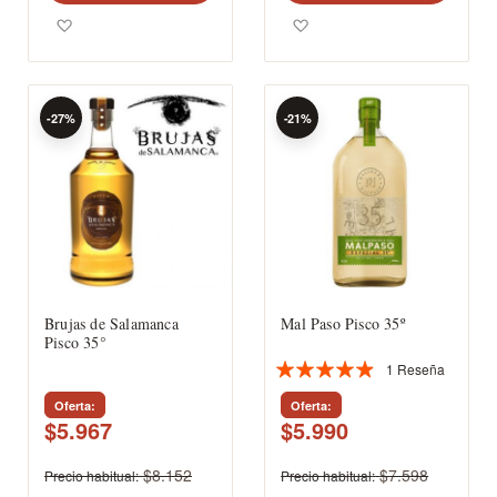
Agregar a los favoritos
Agregar a los favoritos
-27%
-21%
Brujas de Salamanca
Mal Paso Pisco 35º
Pisco 35°
1
Reseña
Valoración:
93%
Oferta
Oferta
$5.967
$5.990
$8.152
$7.598
Precio habitual
Precio habitual