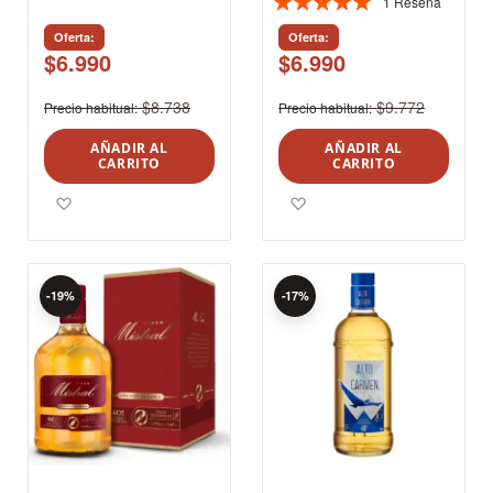
1
Reseña
Valoración:
100%
Oferta
Oferta
$6.990
$6.990
$8.738
$9.772
Precio habitual
Precio habitual
AÑADIR AL
AÑADIR AL
CARRITO
CARRITO
Agregar a los favoritos
Agregar a los favoritos
-19%
-17%