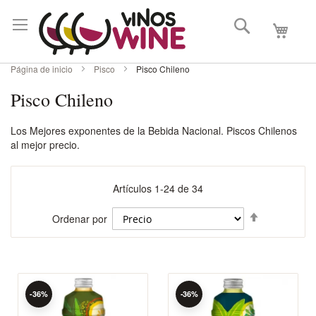
Buscar
Mi carri
Página de inicio
Pisco
Pisco Chileno
Pisco Chileno
Los Mejores exponentes de la Bebida Nacional. Piscos Chilenos
al mejor precio.
Artículos
1
-
24
de
34
Fijar
Ordenar por
Dirección
Descenden
-36%
-36%