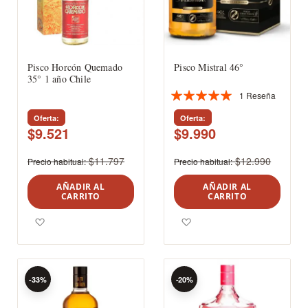
Pisco Horcón Quemado
Pisco Mistral 46°
35° 1 año Chile
1
Reseña
Valoración:
100%
Oferta
Oferta
$9.521
$9.990
$11.797
$12.990
Precio habitual
Precio habitual
AÑADIR AL
AÑADIR AL
CARRITO
CARRITO
Agregar a los favoritos
Agregar a los favoritos
-33%
-20%