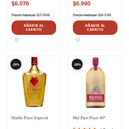
$6.076
$6.990
$7.598
$8.738
Precio habitual
Precio habitual
AÑADIR AL
AÑADIR AL
CARRITO
CARRITO
Agregar a los favoritos
Agregar a los favoritos
-20%
-28%
Diablo Pisco Especial
Mal Paso Pisco 40º