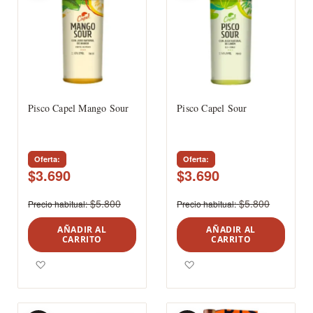
Pisco Capel Mango Sour
Pisco Capel Sour
Oferta
Oferta
$3.690
$3.690
$5.800
$5.800
Precio habitual
Precio habitual
AÑADIR AL
AÑADIR AL
CARRITO
CARRITO
Agregar a los favoritos
Agregar a los favoritos