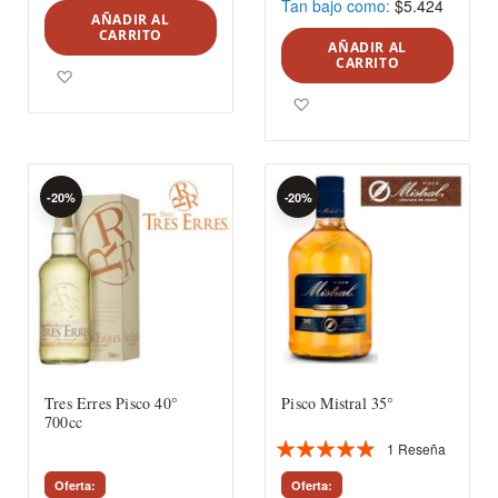
Tan bajo como
$5.424
AÑADIR AL
CARRITO
AÑADIR AL
CARRITO
Agregar a los favoritos
Agregar a los favoritos
-20%
-20%
Tres Erres Pisco 40°
Pisco Mistral 35°
700cc
1
Reseña
Valoración:
93%
Oferta
Oferta