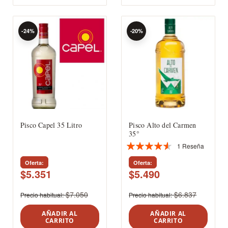
-24%
-20%
Pisco Capel 35 Litro
Pisco Alto del Carmen
35°
1
Reseña
Valoración:
87%
Oferta
Oferta
$5.351
$5.490
$7.050
$6.837
Precio habitual
Precio habitual
AÑADIR AL
AÑADIR AL
CARRITO
CARRITO