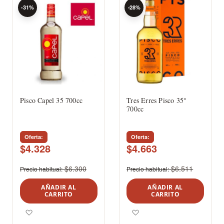
-31%
-28%
Pisco Capel 35 700cc
Tres Erres Pisco 35°
700cc
Oferta
Oferta
$4.328
$4.663
$6.300
$6.511
Precio habitual
Precio habitual
AÑADIR AL
AÑADIR AL
CARRITO
CARRITO
Agregar a los favoritos
Agregar a los favoritos