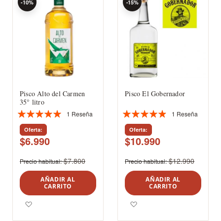
-10%
-15%
Pisco Alto del Carmen
Pisco El Gobernador
35° litro
1
Reseña
1
Reseña
Valoración:
Valoración:
100%
93%
Oferta
Oferta
$6.990
$10.990
$7.800
$12.990
Precio habitual
Precio habitual
AÑADIR AL
AÑADIR AL
CARRITO
CARRITO
Agregar a los favoritos
Agregar a los favoritos