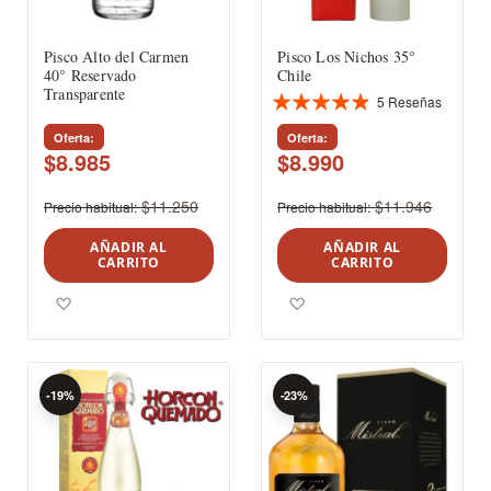
Pisco Alto del Carmen
Pisco Los Nichos 35°
40° Reservado
Chile
Transparente
5
Reseñas
Valoración:
97%
Oferta
Oferta
$8.985
$8.990
$11.250
$11.946
Precio habitual
Precio habitual
AÑADIR AL
AÑADIR AL
CARRITO
CARRITO
Agregar a los favoritos
Agregar a los favoritos
-19%
-23%