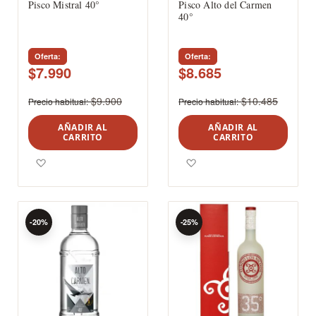
Pisco Mistral 40°
Pisco Alto del Carmen
40°
Oferta
Oferta
$7.990
$8.685
$9.900
$10.485
Precio habitual
Precio habitual
AÑADIR AL
AÑADIR AL
CARRITO
CARRITO
Agregar a los favoritos
Agregar a los favoritos
-20%
-25%