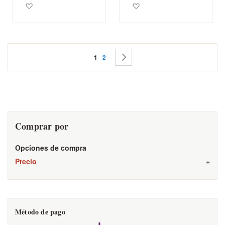
Agregar a los favoritos
Agregar a los favoritos
Página
Actualmente estás leyendo página
Página
Página
Siguiente
1
2
Comprar por
Opciones de compra
Precio
Método de pago