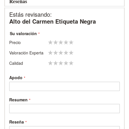
Reseñas
Estás revisando:
Alto del Carmen Etiqueta Negra
Su valoración
1
2
3
4
5
Precio
star
stars
stars
stars
stars
1
2
3
4
5
Valoración Experta
star
stars
stars
stars
stars
1
2
3
4
5
Calidad
star
stars
stars
stars
stars
Apodo
Resumen
Reseña