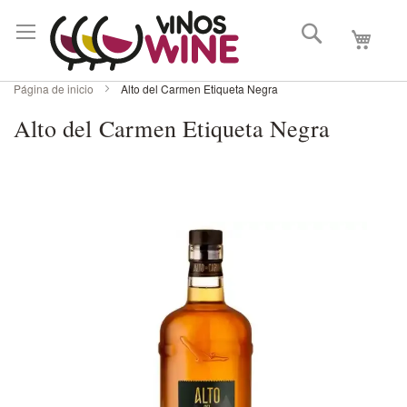
Buscar
Mi carri
Página de inicio
Alto del Carmen Etiqueta Negra
Alto del Carmen Etiqueta Negra
Skip
to
the
end
of
the
images
gallery