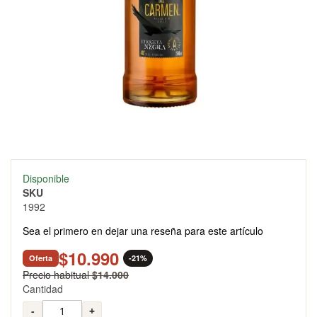
Skip
Disponible
to
SKU
the
1992
beginning
of
Sea el primero en dejar una reseña para este artículo
the
images
$10.990
Oferta
-21%
gallery
Precio habitual
$14.000
Cantidad
-
+