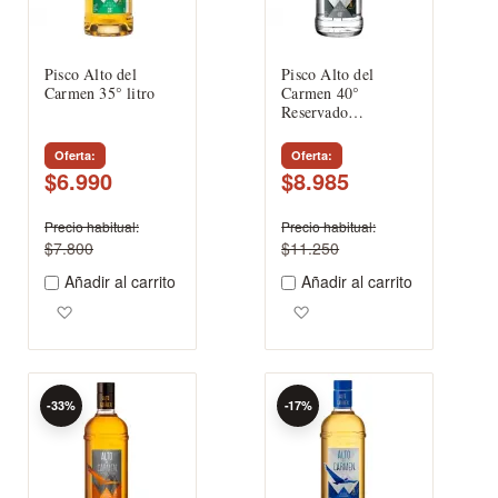
Pisco Alto del
Pisco Alto del
Carmen 35° litro
Carmen 40°
Reservado
Transparente
Oferta
Oferta
$6.990
$8.985
Precio habitual
Precio habitual
$7.800
$11.250
Añadir al carrito
Añadir al carrito
Agregar a los favoritos
Agregar a los favoritos
-33%
-17%