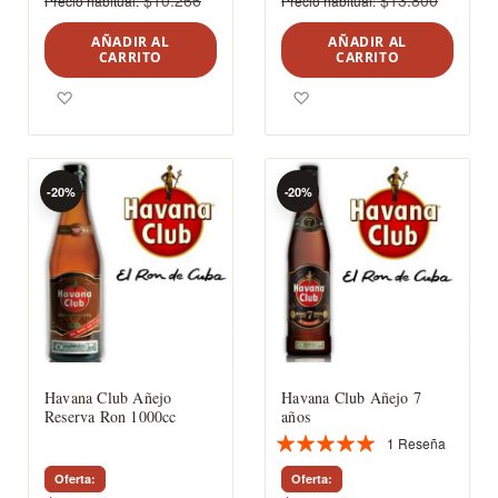
$10.266
$13.800
Precio habitual
Precio habitual
AÑADIR AL
AÑADIR AL
CARRITO
CARRITO
Agregar a los favoritos
Agregar a los favoritos
-20%
-20%
Havana Club Añejo
Havana Club Añejo 7
Reserva Ron 1000cc
años
1
Reseña
Valoración:
100%
Oferta
Oferta