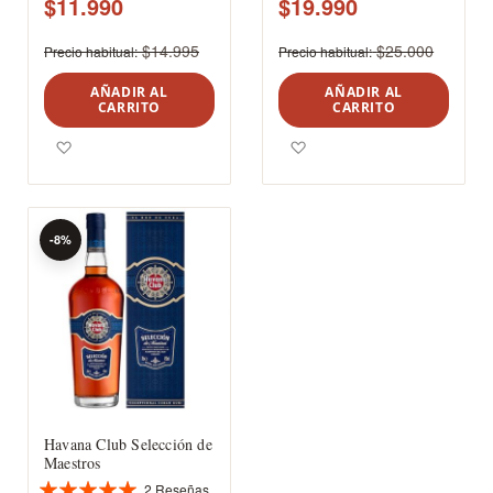
$11.990
$19.990
$14.995
$25.000
Precio habitual
Precio habitual
AÑADIR AL
AÑADIR AL
CARRITO
CARRITO
Agregar a los favoritos
Agregar a los favoritos
-8%
Havana Club Selección de
Maestros
2
Reseñas