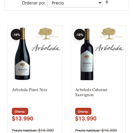
Fijar
Ordenar por
Dirección
Descenden
-18%
-18%
Arboleda Pinot Noir
Arboleda Cabernet
Sauvignon
Oferta
Oferta
$13.990
$13.990
$16.990
$16.990
Precio habitual
Precio habitual