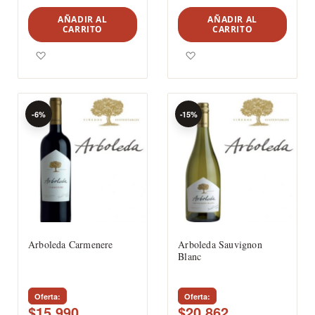
AÑADIR AL
AÑADIR AL
CARRITO
CARRITO
Agregar a los favoritos
Agregar a los favoritos
-6%
-15%
Arboleda Carmenere
Arboleda Sauvignon
Blanc
Oferta
Oferta
$15.990
$20.862