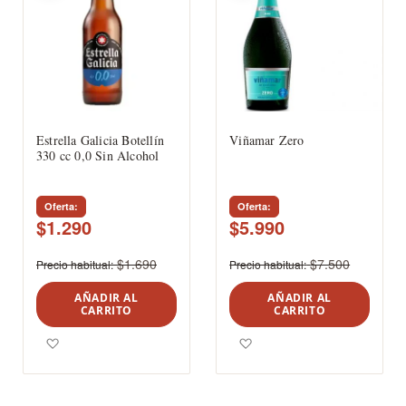
Estrella Galicia Botellín
Viñamar Zero
330 cc 0,0 Sin Alcohol
Oferta
Oferta
$1.290
$5.990
$1.690
$7.500
Precio habitual
Precio habitual
AÑADIR AL
AÑADIR AL
CARRITO
CARRITO
Agregar a los favoritos
Agregar a los favoritos