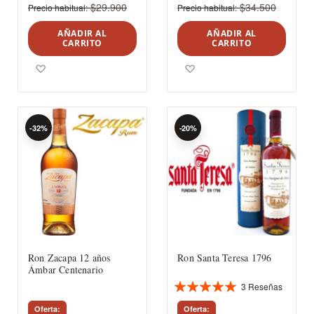
$29.900
$34.500
Precio habitual
Precio habitual
AÑADIR AL
AÑADIR AL
CARRITO
CARRITO
Agregar a los favoritos
Agregar a los favoritos
-32%
-20%
Ron Zacapa 12 años
Ron Santa Teresa 1796
Ámbar Centenario
3
Reseñas
Valoración:
100%
Oferta
Oferta