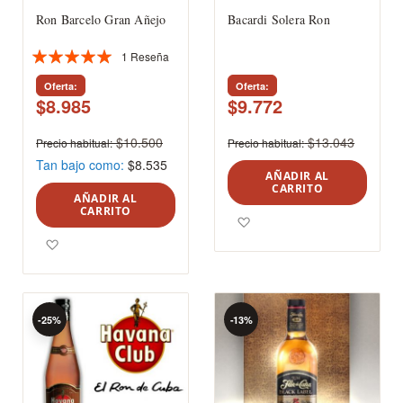
Ron Barcelo Gran Añejo
Bacardi Solera Ron
1
Reseña
Valoración:
100%
Oferta
Oferta
$8.985
$9.772
$10.500
$13.043
Precio habitual
Precio habitual
Tan bajo como
$8.535
AÑADIR AL
CARRITO
AÑADIR AL
CARRITO
Agregar a los favoritos
Agregar a los favoritos
-25%
-13%