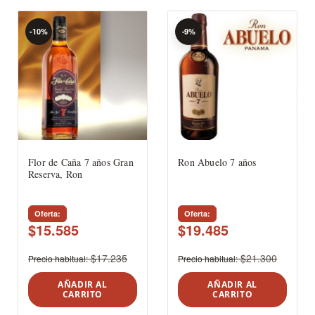
-10%
-9%
Flor de Caña 7 años Gran
Ron Abuelo 7 años
Reserva, Ron
Oferta
Oferta
$15.585
$19.485
$17.235
$21.300
Precio habitual
Precio habitual
AÑADIR AL
AÑADIR AL
CARRITO
CARRITO