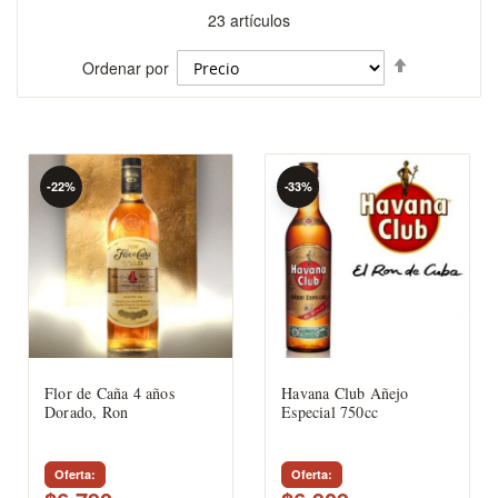
23
artículos
Fijar
Ordenar por
Dirección
Descenden
-22%
-33%
Flor de Caña 4 años
Havana Club Añejo
Dorado, Ron
Especial 750cc
Oferta
Oferta