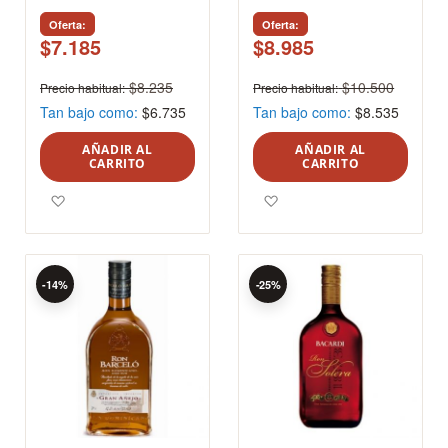
Oferta
Oferta
$7.185
$8.985
$8.235
$10.500
Precio habitual
Precio habitual
Tan bajo como
$6.735
Tan bajo como
$8.535
AÑADIR AL
AÑADIR AL
CARRITO
CARRITO
Agregar a los favoritos
Agregar a los favoritos
-14%
-25%