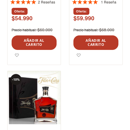
2
Reseñas
1
Reseña
Valoración:
Valoración:
100%
100%
Oferta
Oferta
$54.990
$59.990
$60.000
$68.000
Precio habitual
Precio habitual
AÑADIR AL
AÑADIR AL
CARRITO
CARRITO
Agregar a los favoritos
Agregar a los favoritos
-10%