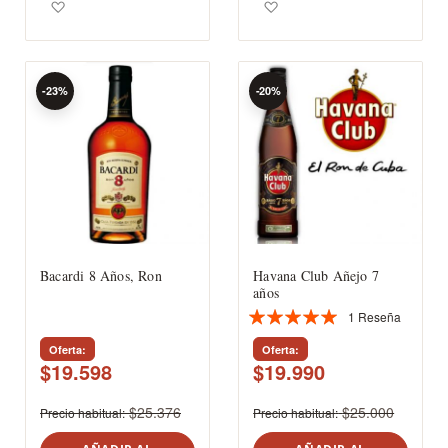
Agregar a los favoritos
Agregar a los favoritos
-23%
-20%
Bacardi 8 Años, Ron
Havana Club Añejo 7
años
1
Reseña
Valoración:
100%
Oferta
Oferta
$19.598
$19.990
$25.376
$25.000
Precio habitual
Precio habitual