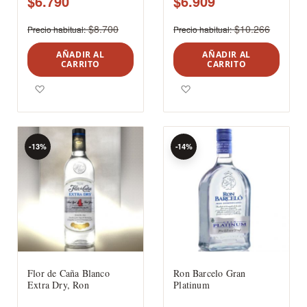
$6.790
$6.909
$8.700
$10.266
Precio habitual
Precio habitual
AÑADIR AL
AÑADIR AL
CARRITO
CARRITO
Agregar a los favoritos
Agregar a los favoritos
-13%
-14%
Flor de Caña Blanco
Ron Barcelo Gran
Extra Dry, Ron
Platinum