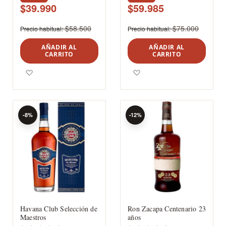
$39.990
$59.985
$58.500
$75.000
Precio habitual
Precio habitual
AÑADIR AL
AÑADIR AL
CARRITO
CARRITO
Agregar a los favoritos
Agregar a los favoritos
-8%
-12%
Havana Club Selección de
Ron Zacapa Centenario 23
Maestros
años