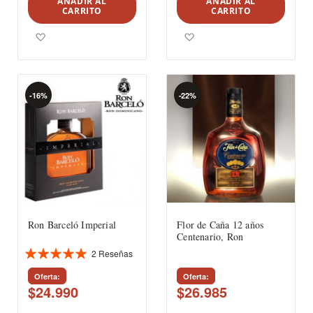
AÑADIR AL
AÑADIR AL
CARRITO
CARRITO
Agregar a los favoritos
Agregar a los favoritos
-16%
-22%
Ron Barceló Imperial
Flor de Caña 12 años
Centenario, Ron
2
Reseñas
Valoración:
100%
Oferta
Oferta
$24.990
$26.985