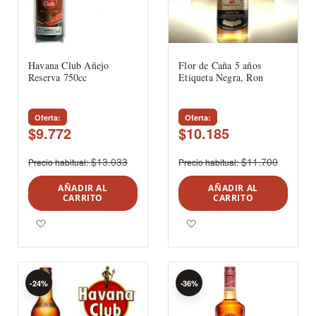
Havana Club Añejo
Flor de Caña 5 años
Reserva 750cc
Etiqueta Negra, Ron
Oferta
Oferta
$9.772
$10.185
$13.033
$11.700
Precio habitual
Precio habitual
AÑADIR AL
AÑADIR AL
CARRITO
CARRITO
Agregar a los favoritos
Agregar a los favoritos
-24%
-36%