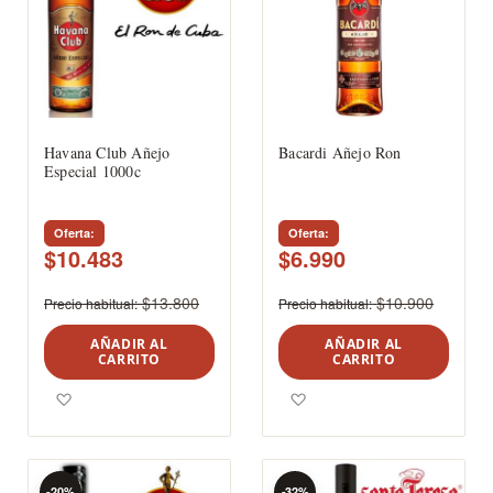
Havana Club Añejo
Bacardi Añejo Ron
Especial 1000c
Oferta
Oferta
$10.483
$6.990
$13.800
$10.900
Precio habitual
Precio habitual
AÑADIR AL
AÑADIR AL
CARRITO
CARRITO
Agregar a los favoritos
Agregar a los favoritos
-20%
-32%