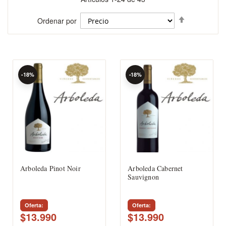
Fijar
Ordenar por
Dirección
Descenden
-18%
-18%
Arboleda Pinot Noir
Arboleda Cabernet
Sauvignon
Oferta
Oferta
$13.990
$13.990