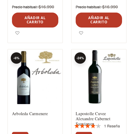
$16.990
$16.990
Precio habitual
Precio habitual
AÑADIR AL
AÑADIR AL
CARRITO
CARRITO
Agregar a los favoritos
Agregar a los favoritos
-6%
-24%
Arboleda Carmenere
Lapostolle Cuvee
Alexandre Cabernet
Sauvignon
1
Reseña
Valoración:
80%