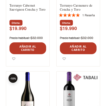
Terrunyo Cabernet
Terrunyo Carmenere de
Sauvignon Concha y Toro
Concha y Toro
1
Reseña
Valoración:
93%
Oferta
Oferta
$19.990
$19.990
$32.000
$32.000
Precio habitual
Precio habitual
AÑADIR AL
AÑADIR AL
CARRITO
CARRITO
Agregar a los favoritos
Agregar a los favoritos
-15%