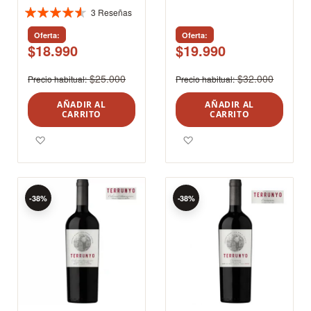
3
Reseñas
Valoración:
91%
Oferta
Oferta
$18.990
$19.990
$25.000
$32.000
Precio habitual
Precio habitual
AÑADIR AL
AÑADIR AL
CARRITO
CARRITO
Agregar a los favoritos
Agregar a los favoritos
-38%
-38%