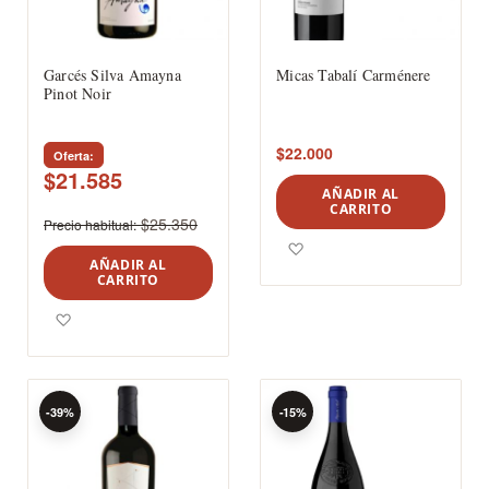
Garcés Silva Amayna
Micas Tabalí Carménere
Pinot Noir
$22.000
Oferta
$21.585
AÑADIR AL
CARRITO
$25.350
Precio habitual
Agregar a los favoritos
AÑADIR AL
CARRITO
Agregar a los favoritos
-39%
-15%