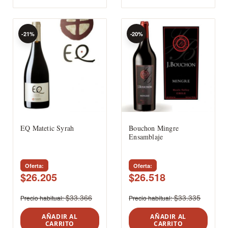
-21%
-20%
EQ Matetic Syrah
Bouchon Mingre
Ensamblaje
Oferta
Oferta
$26.205
$26.518
$33.366
$33.335
Precio habitual
Precio habitual
AÑADIR AL
AÑADIR AL
CARRITO
CARRITO