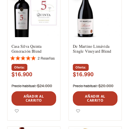
Casa Silva Quinta
De Martino Limávida
Generación Blend
Single Vineyard Blend
2
Reseñas
Valoración:
100%
Oferta
Oferta
$16.900
$16.990
$24.000
$20.000
Precio habitual
Precio habitual
AÑADIR AL
AÑADIR AL
CARRITO
CARRITO
Agregar a los favoritos
Agregar a los favoritos