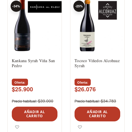
-34%
-25%
Kankana Syrah Viña San
Tococo Viñedos Alcohuaz
Pedro
Syrah
Oferta
Oferta
$25.900
$26.076
$39.000
$34.783
Precio habitual
Precio habitual
AÑADIR AL
AÑADIR AL
CARRITO
CARRITO
Agregar a los favoritos
Agregar a los favoritos