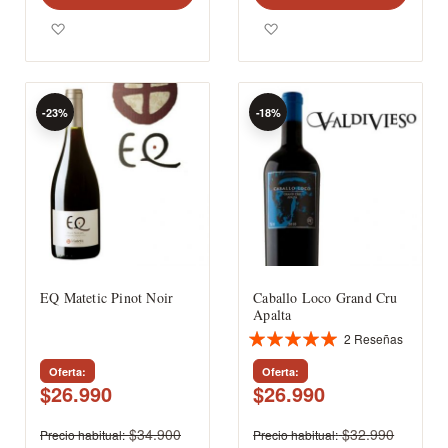
Agregar a los favoritos
Agregar a los favoritos
-23%
-18%
EQ Matetic Pinot Noir
Caballo Loco Grand Cru
Apalta
2
Reseñas
Valoración:
100%
Oferta
Oferta
$26.990
$26.990
$34.900
$32.990
Precio habitual
Precio habitual