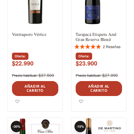
Ventisquero Vértice
Tarapacá Etiqueta Azul
Gran Reserva Blend
2
Reseñas
Valoración:
100%
Oferta
Oferta
$22.990
$23.900
$37.500
$27.990
Precio habitual
Precio habitual
AÑADIR AL
AÑADIR AL
CARRITO
CARRITO
Agregar a los favoritos
Agregar a los favoritos
-30%
-15%