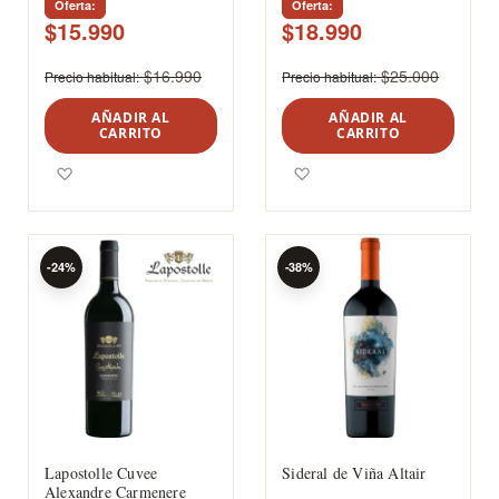
Oferta
Oferta
$15.990
$18.990
$16.990
$25.000
Precio habitual
Precio habitual
AÑADIR AL
AÑADIR AL
CARRITO
CARRITO
Agregar a los favoritos
Agregar a los favoritos
-24%
-38%
Lapostolle Cuvee
Sideral de Viña Altair
Alexandre Carmenere