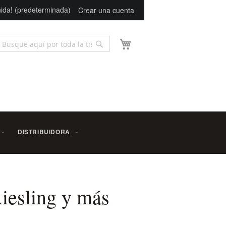
ida! (predeterminada)
Crear una cuenta
Mi carrito
Buscar
scar
DISTRIBUIDORA
Riesling y más