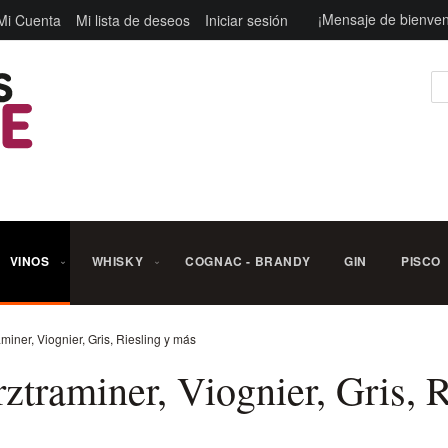
¡Mensaje de bienven
Mi Cuenta
Mi lista de deseos
Iniciar sesión
Bu
VINOS
WHISKY
COGNAC - BRANDY
GIN
PISCO
iner, Viognier, Gris, Riesling y más
traminer, Viognier, Gris, 