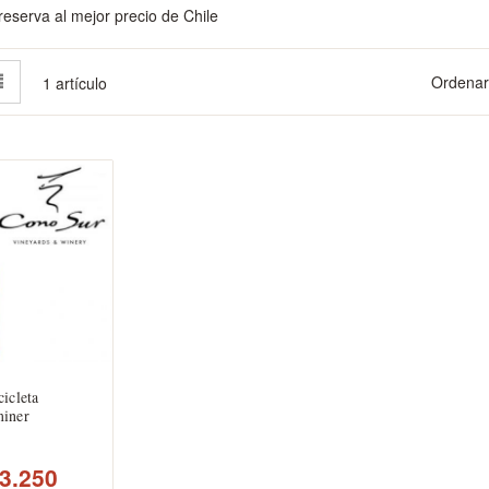
reserva al mejor precio de Chile
la
Lista
Ordenar
1
artículo
mo
icleta
iner
3.250