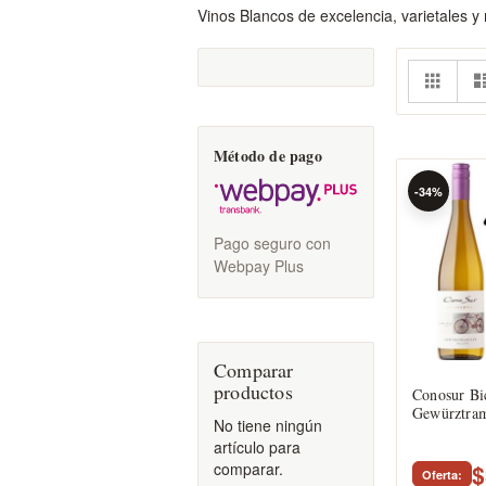
Vinos Blancos de excelencia, varietales y 
Ver
Parril
co
Método de pago
-34%
Pago seguro con
Webpay Plus
Comparar
productos
Conosur Bic
Gewürztram
No tiene ningún
artículo para
comparar.
$
Oferta