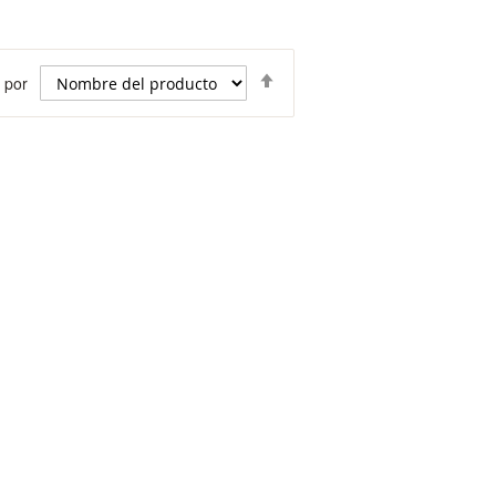
Fijar
 por
Dirección
Descendente