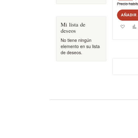
Precio habit
AÑADIR 
Mi lista de
Agreg
deseos
a
No tiene ningún
elemento en su lista
los
de deseos.
favori