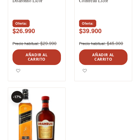
Disaronno Licor
Cointreau Licor
Oferta
Oferta
$26.990
$39.900
$29.990
$45.000
Precio habitual
Precio habitual
AÑADIR AL
AÑADIR AL
CARRITO
CARRITO
Agregar a los favoritos
Agregar a los favoritos
-17%