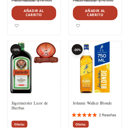
$16.000
$16.000
Precio habitual
Precio habitual
AÑADIR AL
AÑADIR AL
CARRITO
CARRITO
Agregar a los favoritos
Agregar a los favoritos
-15%
-20%
Jägermeister Licor de
Johnnie Walker Blonde
Hierbas
2
Reseñas
Valoración:
97%
Oferta
Oferta