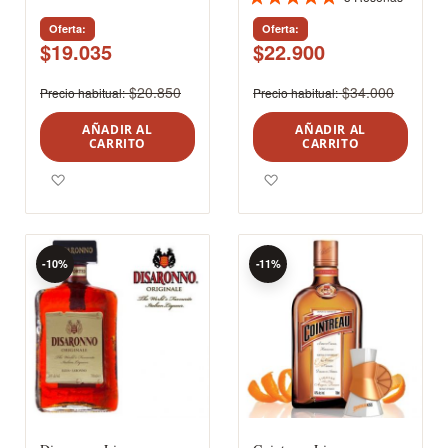
Valoración:
98%
Oferta
Oferta
$19.035
$22.900
$20.850
$34.000
Precio habitual
Precio habitual
AÑADIR AL
AÑADIR AL
CARRITO
CARRITO
Agregar a los favoritos
Agregar a los favoritos
-10%
-11%