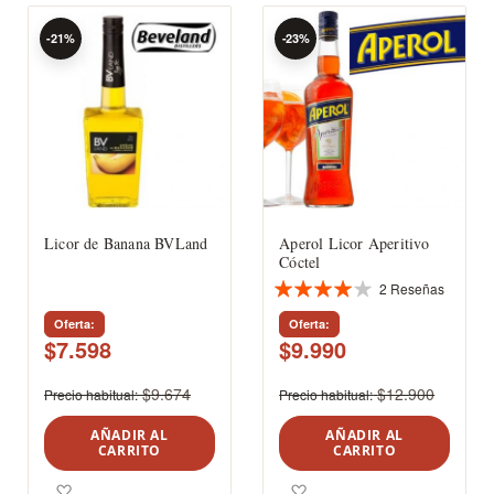
-21%
-23%
Licor de Banana BVLand
Aperol Licor Aperitivo
Cóctel
2
Reseñas
Valoración:
80%
Oferta
Oferta
$7.598
$9.990
$9.674
$12.900
Precio habitual
Precio habitual
AÑADIR AL
AÑADIR AL
CARRITO
CARRITO
Agregar a los favoritos
Agregar a los favoritos