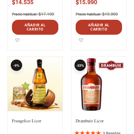
$14.535
$15.990
$17.100
$19.900
Precio habitual
Precio habitual
AÑADIR AL
AÑADIR AL
CARRITO
CARRITO
Agregar a los favoritos
Agregar a los favoritos
-9%
-33%
Frangelico Licor
Drambuie Licor
3
Reseñas