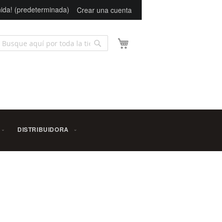
ida! (predeterminada)
Crear una cuenta
Mi carrito
Buscar
scar
DISTRIBUIDORA