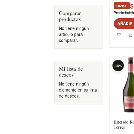
$
Oferta
Comparar
Precio habit
productos
AÑADIR 
No tiene ningún
Agreg
artículo para
comparar.
a
los
favori
-26%
Mi lista de
deseos
No tiene ningún
elemento en su lista
de deseos.
Estelado R
Torres