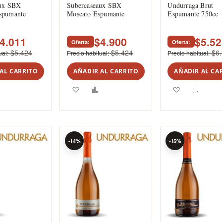
aux SBX
Subercaseaux SBX
Undurraga Brut
spumante
Moscato Espumante
Espumante 750cc
4.011
$4.900
$5.5
Oferta
Oferta
$5.424
$5.424
$6
ual
Precio habitual
Precio habitual
AL CARRITO
AÑADIR AL CARRITO
AÑADIR AL CA
ar
Añadir
Agregar
Añadir
Agregar
Añadi
para
a
para
a
para
comparar
los
comparar
los
compa
tos
favoritos
favoritos
-14%
-15%