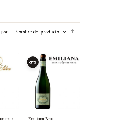
Fijar
 por
Dirección
Descendente
-31%
pumante
Emiliana Brut