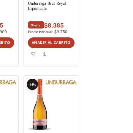
Undurraga Brut Royal
Espumante
25
$8.385
Oferta
.900
$9.750
Precio habitual
RRITO
AÑADIR AL CARRITO
r
Agregar
Añadir
a
para
rar
los
comparar
favoritos
-16%