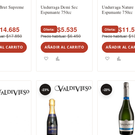
Brut Supreme
Undurraga Demi Sec
Undurraga Nature
Espumante 750cc
Espumante 750cc
14.685
$5.535
$11.
Oferta
Oferta
$17.850
$6.450
$1
ual
Precio habitual
Precio habitual
AL CARRITO
AÑADIR AL CARRITO
AÑADIR AL CA
ar
Añadir
Agregar
Añadir
Agregar
Añadi
para
a
para
a
para
comparar
los
comparar
los
compa
tos
favoritos
favoritos
-23%
-23%