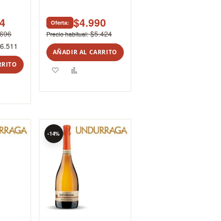
54
$4.990
Oferta
.696
$5.424
Precio habitual
6.511
AÑADIR AL CARRITO
RRITO
Agregar
Añadir
r
a
para
los
comparar
rar
favoritos
-14%