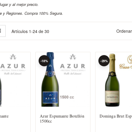
ugar y al mejor precio.
le y Regiones. Compra 100% Segura.
la
Lista
Ordenar
Artículos
1
-
24
de
30
mo
-18%
-29%
mante
Azur Espumante Botellón
Dominga Brut Es
1500cc