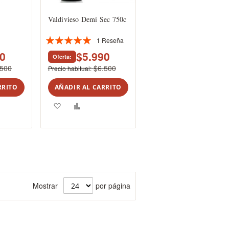
Valdivieso Demi Sec 750c
1
Reseña
Valoración:
100%
90
$5.990
Oferta
.500
$6.500
Precio habitual
RRITO
AÑADIR AL CARRITO
r
Agregar
Añadir
a
para
rar
los
comparar
favoritos
Mostrar
por página