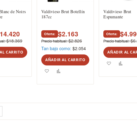
Blanc de Noirs
Valdivieso Brut Botellín
Valdivieso Brut
ee
187cc
Espumante
14.420
$2.163
$4.9
Oferta
Oferta
$18.369
$2.826
$6
ual
Precio habitual
Precio habitual
Tan bajo como
$2.054
AL CARRITO
AÑADIR AL CA
AÑADIR AL CARRITO
ar
Añadir
Agregar
Añadi
Agregar
Añadir
para
a
para
a
para
comparar
los
compa
los
comparar
tos
favoritos
favoritos
 estás leyendo página
Página
Siguiente