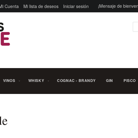
¡Mensaje de bienven
Mi Cuenta
Mi lista de deseos
Iniciar sesión
Bu
VINOS
WHISKY
COGNAC - BRANDY
GIN
PISCO
le