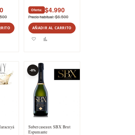
90
$4.990
Oferta
.500
$6.500
Precio habitual
RRITO
AÑADIR AL CARRITO
r
Agregar
Añadir
a
para
rar
los
comparar
favoritos
-8%
aracuyá
Subercaseaux SBX Brut
Espumante