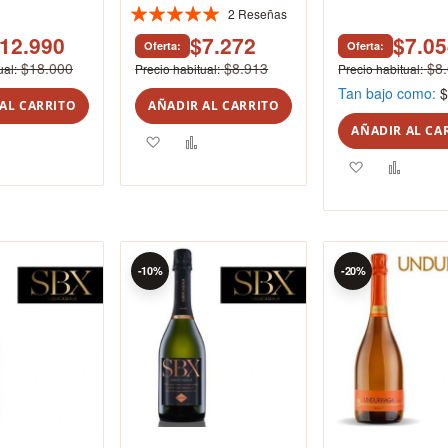
2
Reseñas
Valoración:
100%
12.990
$7.272
$7.0
Oferta
Oferta
$18.000
$8.913
$8
ual
Precio habitual
Precio habitual
Tan bajo como
$
AL CARRITO
AÑADIR AL CARRITO
AÑADIR AL CA
ar
Añadir
Agregar
Añadir
Agregar
Añadi
para
a
para
a
para
comparar
los
comparar
los
compa
tos
favoritos
favoritos
-10%
-20%