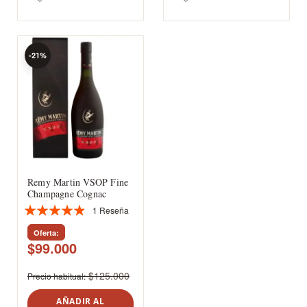
-21%
Remy Martin VSOP Fine
Champagne Cognac
1
Reseña
Valoración:
93%
Oferta
$99.000
$125.000
Precio habitual
AÑADIR AL