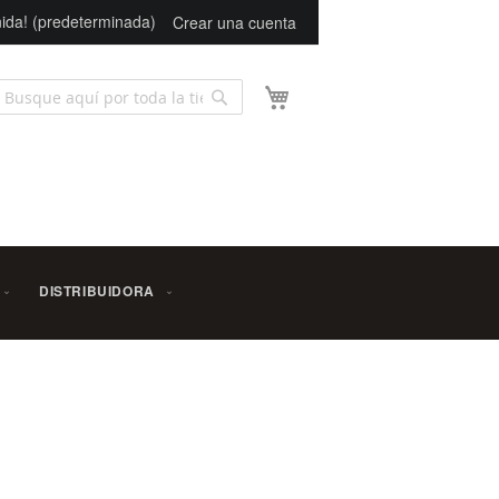
ida! (predeterminada)
Crear una cuenta
Mi carrito
Buscar
scar
DISTRIBUIDORA