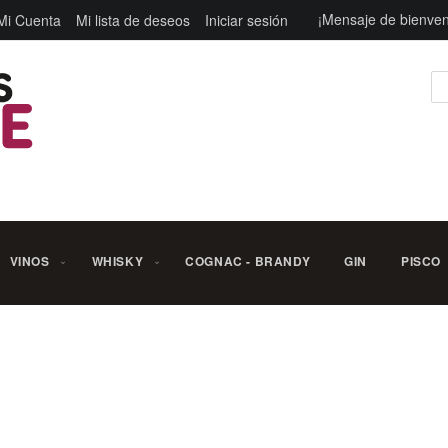
¡Mensaje de bienven
Mi Cuenta
Mi lista de deseos
Iniciar sesión
Bu
VINOS
WHISKY
COGNAC - BRANDY
GIN
PISCO