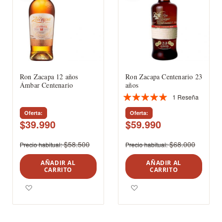
Ron Zacapa 12 años
Ron Zacapa Centenario 23
Ámbar Centenario
años
1
Reseña
Valoración:
100%
Oferta
Oferta
$39.990
$59.990
$58.500
$68.000
Precio habitual
Precio habitual
AÑADIR AL
AÑADIR AL
CARRITO
CARRITO
Agregar a los favoritos
Agregar a los favoritos