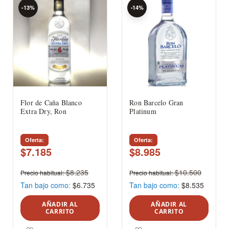
-13%
-14%
Flor de Caña Blanco
Ron Barcelo Gran
Extra Dry, Ron
Platinum
Oferta
Oferta
$7.185
$8.985
$8.235
$10.500
Precio habitual
Precio habitual
Tan bajo como
$6.735
Tan bajo como
$8.535
AÑADIR AL
AÑADIR AL
CARRITO
CARRITO
Agregar a los favoritos
Agregar a los favoritos