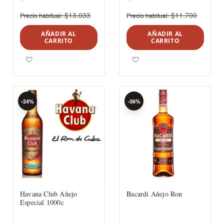
$13.033
$11.700
Precio habitual
Precio habitual
AÑADIR AL
AÑADIR AL
CARRITO
CARRITO
Agregar a los favoritos
Agregar a los favoritos
-24%
-36%
Havana Club Añejo
Bacardi Añejo Ron
Especial 1000c