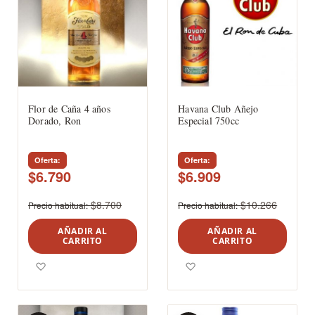
Flor de Caña 4 años
Havana Club Añejo
Dorado, Ron
Especial 750cc
Oferta
Oferta
$6.790
$6.909
$8.700
$10.266
Precio habitual
Precio habitual
AÑADIR AL
AÑADIR AL
CARRITO
CARRITO
Agregar a los favoritos
Agregar a los favoritos