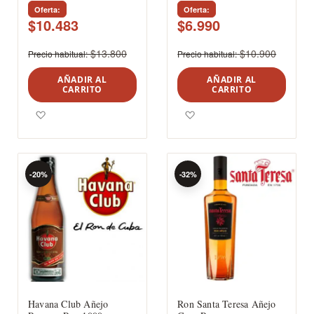
Oferta
Oferta
$10.483
$6.990
$13.800
$10.900
Precio habitual
Precio habitual
AÑADIR AL
AÑADIR AL
CARRITO
CARRITO
Agregar a los favoritos
Agregar a los favoritos
-20%
-32%
Havana Club Añejo
Ron Santa Teresa Añejo