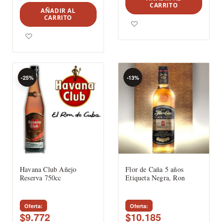
CARRITO
AÑADIR AL
CARRITO
Agregar a los favoritos
Agregar a los favoritos
-25%
-13%
Havana Club Añejo
Flor de Caña 5 años
Reserva 750cc
Etiqueta Negra, Ron
Oferta
Oferta
$9.772
$10.185