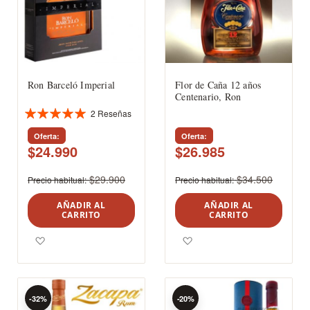
Ron Barceló Imperial
Flor de Caña 12 años
Centenario, Ron
2
Reseñas
Valoración:
100%
Oferta
Oferta
$24.990
$26.985
$29.900
$34.500
Precio habitual
Precio habitual
AÑADIR AL
AÑADIR AL
CARRITO
CARRITO
Agregar a los favoritos
Agregar a los favoritos
-32%
-20%