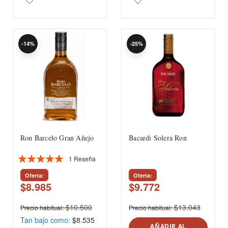
-14%
-25%
Ron Barcelo Gran Añejo
Bacardi Solera Ron
1
Reseña
Valoración:
100%
Oferta
Oferta
$8.985
$9.772
$10.500
$13.043
Precio habitual
Precio habitual
Tan bajo como
$8.535
AÑADIR AL