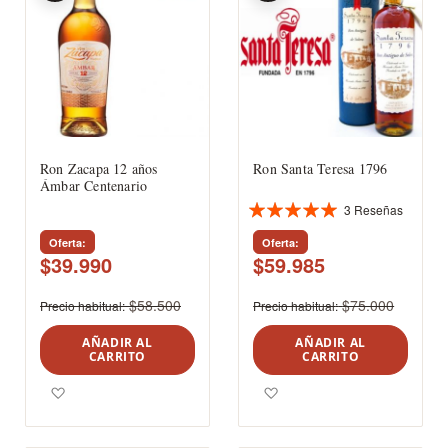
Ron Zacapa 12 años
Ron Santa Teresa 1796
Ámbar Centenario
3
Reseñas
Valoración:
100%
Oferta
Oferta
$39.990
$59.985
$58.500
$75.000
Precio habitual
Precio habitual
AÑADIR AL
AÑADIR AL
CARRITO
CARRITO
Agregar a los favoritos
Agregar a los favoritos