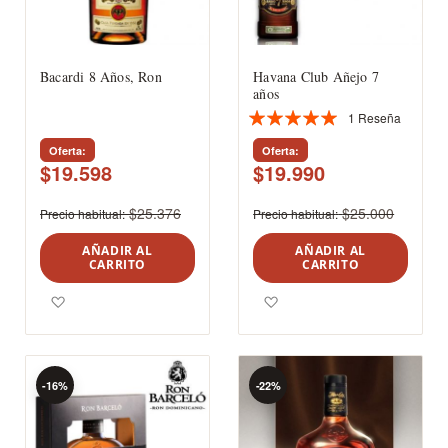
Bacardi 8 Años, Ron
Havana Club Añejo 7
años
1
Reseña
Valoración:
100%
Oferta
Oferta
$19.598
$19.990
$25.376
$25.000
Precio habitual
Precio habitual
AÑADIR AL
AÑADIR AL
CARRITO
CARRITO
Agregar a los favoritos
Agregar a los favoritos
-16%
-22%