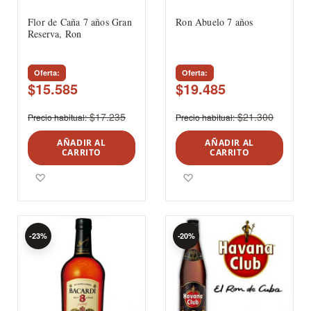
Flor de Caña 7 años Gran
Ron Abuelo 7 años
Reserva, Ron
Oferta
Oferta
$15.585
$19.485
$17.235
$21.300
Precio habitual
Precio habitual
AÑADIR AL
AÑADIR AL
CARRITO
CARRITO
Agregar a los favoritos
Agregar a los favoritos
-23%
-20%