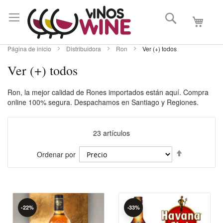
Buscar
Mi carri
Página de inicio
Distribuidora
Ron
Ver (+) todos
Ver (+) todos
Ron, la mejor calidad de Rones importados están aquí. Compra
online 100% segura. Despachamos en Santiago y Regiones.
23
artículos
Fijar
Ordenar por
Dirección
Descenden
-22%
-33%