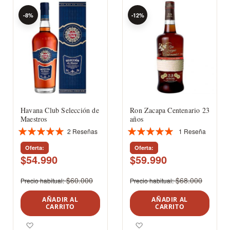
-8%
-12%
Havana Club Selección de
Ron Zacapa Centenario 23
Maestros
años
2
Reseñas
1
Reseña
Valoración:
Valoración:
100%
100%
Oferta
Oferta
$54.990
$59.990
$60.000
$68.000
Precio habitual
Precio habitual
AÑADIR AL
AÑADIR AL
CARRITO
CARRITO
Agregar a los favoritos
Agregar a los favoritos