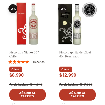
-25%
-28%
Pisco Los Nichos 35°
Pisco Espiritu de Elqui
Chile
40° Reservado
5
Reseñas
Valoración:
97%
Oferta
Oferta
$8.990
$12.990
$11.946
$17.990
Precio habitual
Precio habitual
AÑADIR AL
AÑADIR AL
CARRITO
CARRITO
Agregar a los favoritos
Agregar a los favoritos