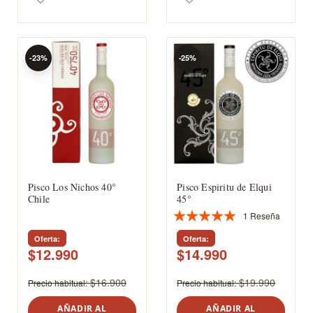
-23%
-25%
Pisco Los Nichos 40°
Pisco Espiritu de Elqui
Chile
45°
1
Reseña
Valoración:
100%
Oferta
Oferta
$12.990
$14.990
$16.900
$19.990
Precio habitual
Precio habitual
AÑADIR AL
AÑADIR AL