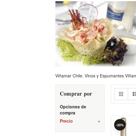
Viñamar Chile. Vinos y Espumantes Viñama
Ver
Parril
Comprar por
co
Opciones de
compra
Precio
-20%