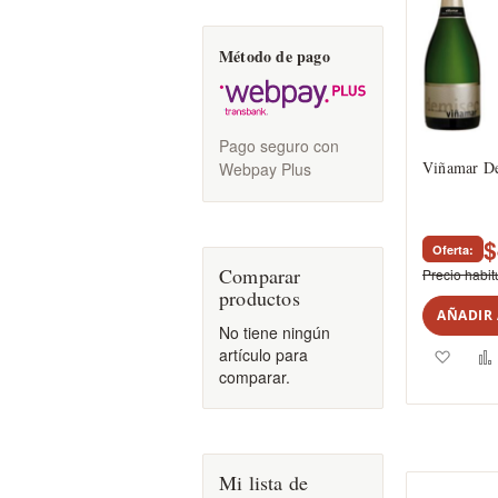
Método de pago
Pago seguro con
Viñamar D
Webpay Plus
$
Oferta
Comparar
Precio habit
productos
AÑADIR 
No tiene ningún
Agreg
artículo para
comparar.
a
los
favori
Mi lista de