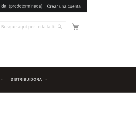
ida! (predeterminada)
Crear una cuenta
Mi carrito
Buscar
scar
DISTRIBUIDORA