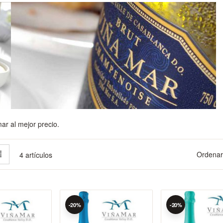
r al mejor precio.
la
Lista
Ordenar
4
artículos
mo
-20%
-20%