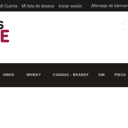
¡Mensaje de bienven
Mi Cuenta
Mi lista de deseos
Iniciar sesión
Bu
VINOS
WHISKY
COGNAC - BRANDY
GIN
PISCO