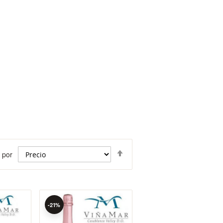
Fijar
 por
Dirección
Descendente
-21%