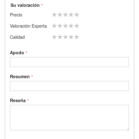
Su valoración
1
2
3
4
5
Precio
star
stars
stars
stars
stars
1
2
3
4
5
Valoración Experta
star
stars
stars
stars
stars
1
2
3
4
5
Calidad
star
stars
stars
stars
stars
Apodo
Resumen
Reseña