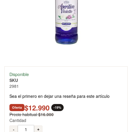
Skip
Disponible
to
SKU
the
2981
beginning
of
Sea el primero en dejar una reseña para este artículo
the
images
$12.990
Oferta
-19%
gallery
Precio habitual
$16.000
Cantidad
-
+