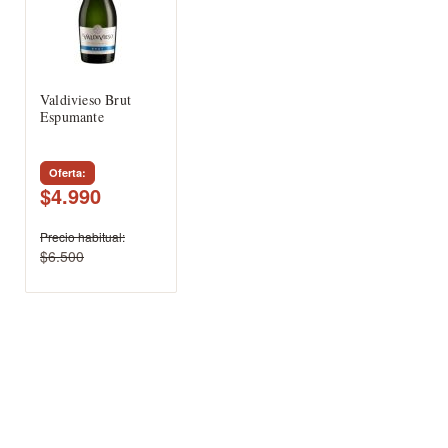
Valdivieso Brut
Espumante
Oferta
$4.990
Precio habitual
$6.500