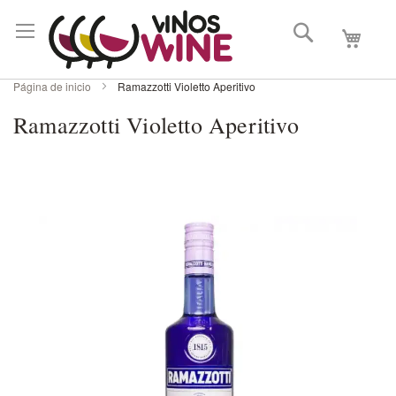
Buscar
Mi carri
Página de inicio
Ramazzotti Violetto Aperitivo
Ramazzotti Violetto Aperitivo
Skip
to
the
end
of
the
images
gallery