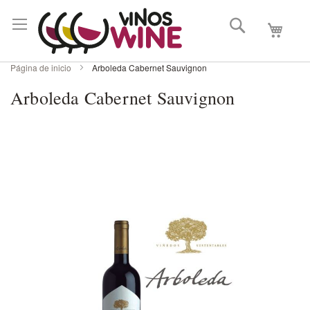
Buscar
Mi carri
Página de inicio
Arboleda Cabernet Sauvignon
Arboleda Cabernet Sauvignon
Skip
to
the
end
of
the
images
gallery