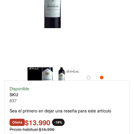
Skip
Disponible
to
SKU
the
837
beginning
of
Sea el primero en dejar una reseña para este artículo
the
images
$13.990
Oferta
-18%
gallery
Precio habitual
$16.990