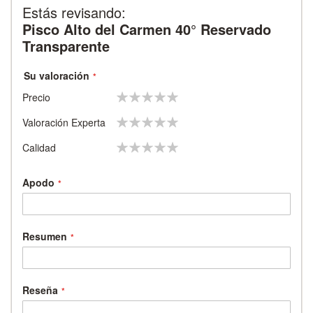
Estás revisando:
Pisco Alto del Carmen 40° Reservado
Transparente
Su valoración
1
2
3
4
5
Precio
star
stars
stars
stars
stars
1
2
3
4
5
Valoración Experta
star
stars
stars
stars
stars
1
2
3
4
5
Calidad
star
stars
stars
stars
stars
Apodo
Resumen
Reseña