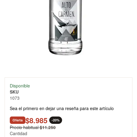
Skip
Disponible
to
SKU
the
1073
beginning
of
Sea el primero en dejar una reseña para este artículo
the
images
$8.985
Oferta
-20%
gallery
Precio habitual
$11.250
Cantidad