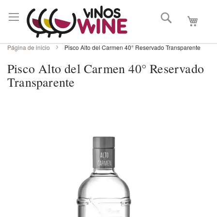
Buscar
Mi carri
Página de inicio
Pisco Alto del Carmen 40° Reservado Transparente
Pisco Alto del Carmen 40° Reservado
Transparente
Skip
to
the
end
of
the
images
gallery