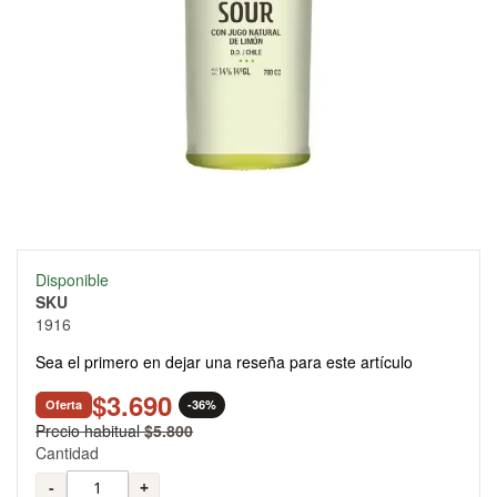
Skip
Disponible
to
SKU
the
1916
beginning
of
Sea el primero en dejar una reseña para este artículo
the
images
$3.690
Oferta
-36%
gallery
Precio habitual
$5.800
Cantidad
-
+