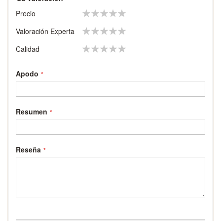
1
2
3
4
5
Precio
star
stars
stars
stars
stars
1
2
3
4
5
Valoración Experta
star
stars
stars
stars
stars
1
2
3
4
5
Calidad
star
stars
stars
stars
stars
Apodo
Resumen
Reseña