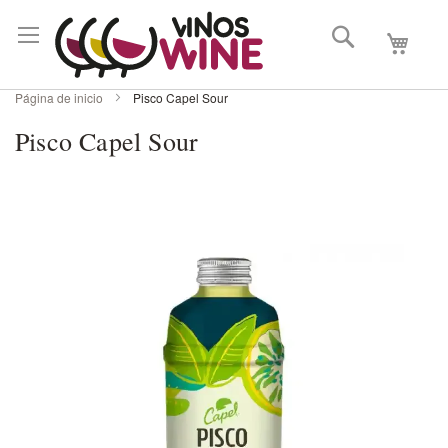
Buscar
Mi carri
Página de inicio
Pisco Capel Sour
Pisco Capel Sour
Skip
to
the
end
of
the
images
gallery