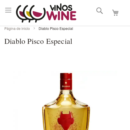
Buscar
Mi carri
Página de inicio
Diablo Pisco Especial
Diablo Pisco Especial
Skip
to
the
end
of
the
images
gallery