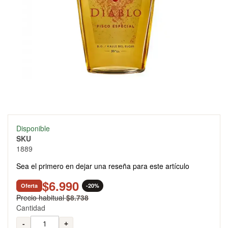
Skip
Disponible
to
SKU
the
1889
beginning
of
Sea el primero en dejar una reseña para este artículo
the
images
$6.990
Oferta
-20%
gallery
Precio habitual
$8.738
Cantidad
-
+