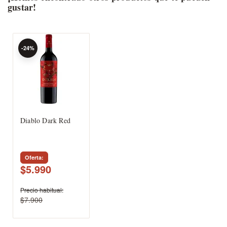
gustar!
-24%
Diablo Dark Red
Oferta
$5.990
Precio habitual
$7.900