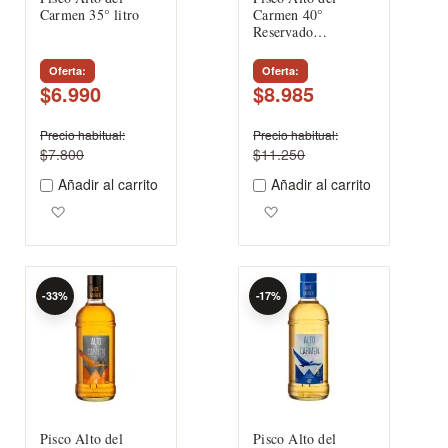
Carmen 35° litro
Carmen 40°
Reservado
Transparente
Oferta
Oferta
$6.990
$8.985
Precio habitual
Precio habitual
$7.800
$11.250
Añadir al carrito
Añadir al carrito
Agregar a los favoritos
Agregar a los favoritos
-33%
-17%
Pisco Alto del
Pisco Alto del