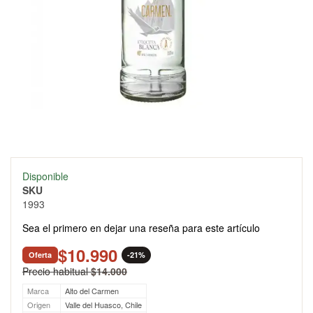
Skip
Disponible
to
SKU
the
1993
beginning
of
Sea el primero en dejar una reseña para este artículo
the
images
$10.990
Oferta
-21%
gallery
Precio habitual
$14.000
Marca
Alto del Carmen
Origen
Valle del Huasco, Chile