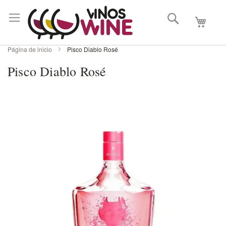
Buscar
Mi carri
Página de inicio
Pisco Diablo Rosé
Pisco Diablo Rosé
Skip
to
the
end
of
the
images
gallery