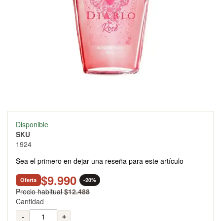
Skip
Disponible
to
SKU
the
1924
beginning
of
Sea el primero en dejar una reseña para este artículo
the
images
$9.990
Oferta
-20%
gallery
Precio habitual
$12.488
Cantidad
-
+