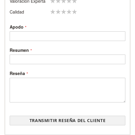
Valoración Experta
star
stars
stars
stars
stars
1
2
3
4
5
Calidad
star
stars
stars
stars
stars
Apodo
Resumen
Reseña
TRANSMITIR RESEÑA DEL CLIENTE