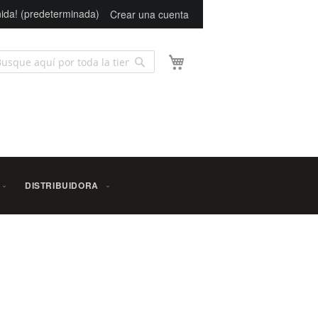
ida! (predeterminada)
Crear una cuenta
Mi carrito
Buscar
scar
DISTRIBUIDORA