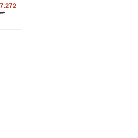
7.272
ual