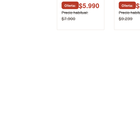
$5.990
$
Oferta
Oferta
Precio habitual
Precio habit
$7.900
$9.239