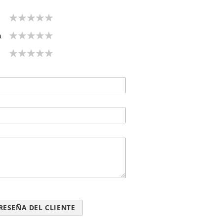
1
2
3
4
5
star
stars
stars
stars
stars
1
2
3
4
5
a
star
stars
stars
stars
stars
1
2
3
4
5
star
stars
stars
stars
stars
RESEÑA DEL CLIENTE