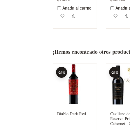
Añadir al carrito
Añadir a
Agregar a los favoritos
Añadir para comparar
Agreg
¡Hemos encontrado otros product
-24%
-21%
Diablo Dark Red
Casillero d
Reserva Pr
Cabernet - 
Concha y T