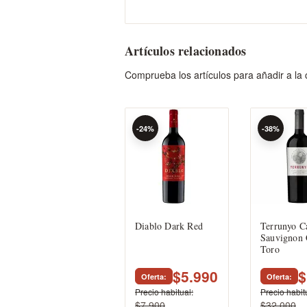
Artículos relacionados
Comprueba los artículos para añadir a la
-24%
-38%
Diablo Dark Red
Terrunyo C
Sauvignon 
Toro
$5.990
$
Oferta
Oferta
Precio habitual
Precio habit
$7.900
$32.000