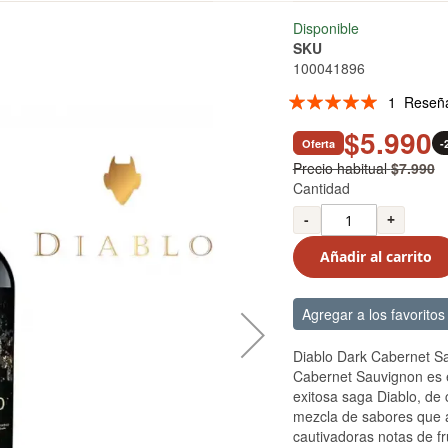
Disponible
SKU
100041896
Valoración:
1
Reseñ
100
100
% of
$5.990
Oferta
-
Precio habitual
$7.990
Cantidad
-
+
Añadir al carrito
Agregar a los favoritos
Diablo Dark Cabernet S
Cabernet Sauvignon es e
exitosa saga Diablo, de 
mezcla de sabores que 
cautivadoras notas de f