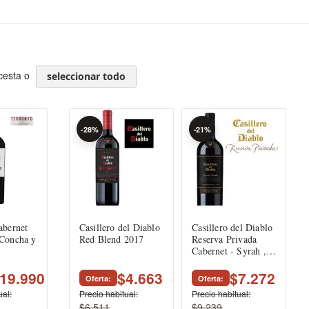
 cesta o
seleccionar todo
-28%
-21%
abernet
Casillero del Diablo
Casillero del Diablo
Concha y
Red Blend 2017
Reserva Privada
Cabernet - Syrah ,
Concha y Toro
19.990
$4.663
$7.272
Oferta
Oferta
ual
Precio habitual
Precio habitual
$6.511
$9.239