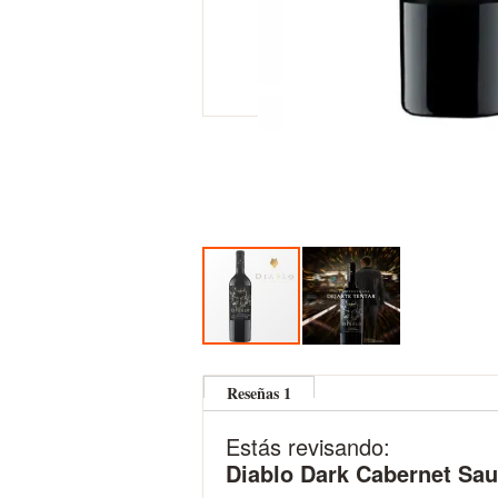
Skip
to
Reseñas
1
the
beginning
Estás revisando:
of
the
Diablo Dark Cabernet Sa
images