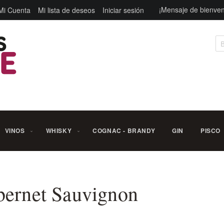
¡Mensaje de bienven
Mi Cuenta
Mi lista de deseos
Iniciar sesión
Bu
VINOS
WHISKY
COGNAC - BRANDY
GIN
PISCO
bernet Sauvignon