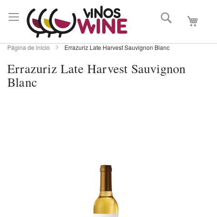
Buscar
Mi carri
Página de inicio
Errazuriz Late Harvest Sauvignon Blanc
Errazuriz Late Harvest Sauvignon
Blanc
Skip
to
the
end
of
the
images
gallery