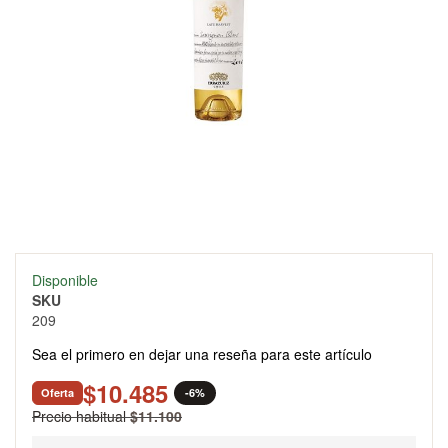
Skip
Disponible
to
SKU
the
209
beginning
of
Sea el primero en dejar una reseña para este artículo
the
images
$10.485
Oferta
-6%
gallery
Precio habitual
$11.100