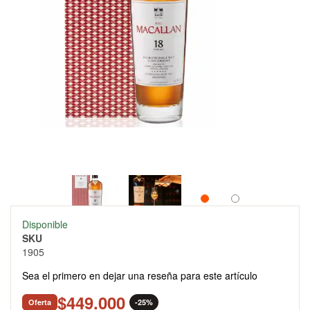
Skip
Disponible
to
SKU
the
1905
beginning
of
Sea el primero en dejar una reseña para este artículo
the
images
$449.000
Oferta
-25%
gallery