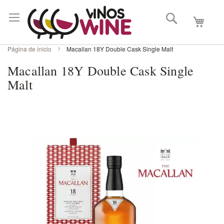
Buscar
Mi carri
Página de inicio
Macallan 18Y Double Cask Single Malt
Macallan 18Y Double Cask Single
Malt
Skip
to
the
end
of
the
images
gallery