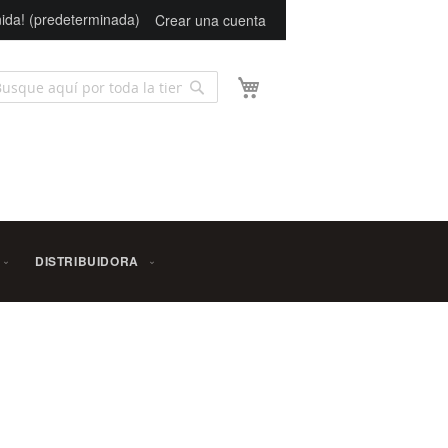
ida! (predeterminada)
Crear una cuenta
Mi carrito
Buscar
scar
DISTRIBUIDORA