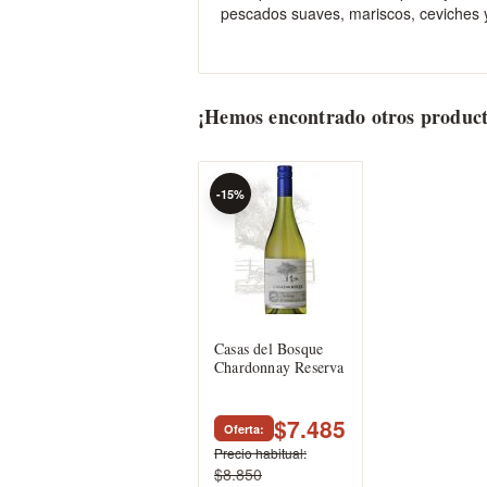
pescados suaves, mariscos, ceviches 
gallery
¡Hemos encontrado otros product
-15%
Casas del Bosque
Chardonnay Reserva
$7.485
Oferta
Precio habitual
$8.850