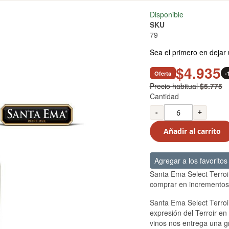
Disponible
SKU
79
Sea el primero en dejar 
$4.935
Oferta
-
Precio habitual
$5.775
Cantidad
-
+
Añadir al carrito
Agregar a los favoritos
Santa Ema Select Terroi
comprar en incrementos
Santa Ema Select Terroi
expresión del Terroir en
vinos nos entrega una g