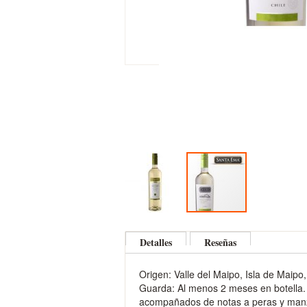
Skip
to
Detalles
Reseñas
the
beginning
Origen: Valle del Maipo, Isla de Maip
of
Guarda: Al menos 2 meses en botella. N
the
acompañados de notas a peras y manza
images