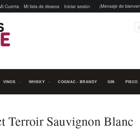
¡Mensaje de bienven
Mi Cuenta
Mi lista de deseos
Iniciar sesión
Bu
VINOS
WHISKY
COGNAC - BRANDY
GIN
PISCO
t Terroir Sauvignon Blanc