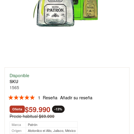
Skip
Disponible
to
SKU
the
1565
beginning
of
Valoración:
1
Reseña
Añadir su reseña
the
100
100
% of
images
$59.990
Oferta
-13%
gallery
Precio habitual
$69.000
Marca
Patrón
Origen
Atotonilco el Alto, Jalisco, México