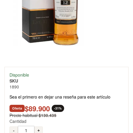
Skip
Disponible
to
SKU
the
1890
beginning
of
Sea el primero en dejar una reseña para este artículo
the
images
$89.900
Oferta
-31%
gallery
Precio habitual
$130.435
Cantidad
-
+