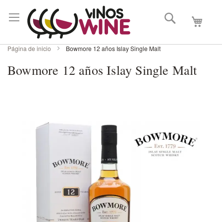
Buscar
Mi carri
Página de inicio
Bowmore 12 años Islay Single Malt
Bowmore 12 años Islay Single Malt
Skip
to
the
end
of
the
images
gallery