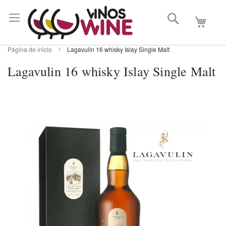
Buscar
Mi carri
Página de inicio
Lagavulin 16 whisky Islay Single Malt
Lagavulin 16 whisky Islay Single Malt
Skip
to
the
end
of
the
images
gallery