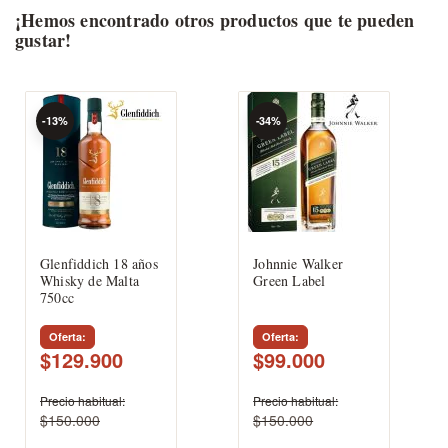
¡Hemos encontrado otros productos que te pueden
gustar!
-13%
-34%
Glenfiddich 18 años
Johnnie Walker
Whisky de Malta
Green Label
750cc
Oferta
Oferta
$129.900
$99.000
Precio habitual
Precio habitual
$150.000
$150.000