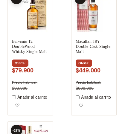
Balvenie 12
Macallan 18Y
DoubleWood
Double Cask Single
Whisky Single Malt
Malt
Oferta
Oferta
$79.900
$449.000
Precio habitual
Precio habitual
$99.900
$600.000
Añadir al carrito
Añadir al carrito
Agregar a los favoritos
Agregar a los favoritos
-29%