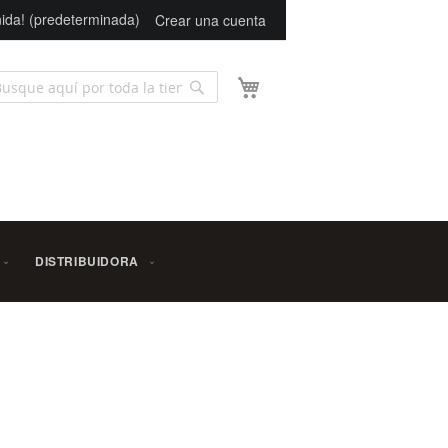
ida! (predeterminada)
Crear una cuenta
Mi carrito
Buscar
scar
DISTRIBUIDORA