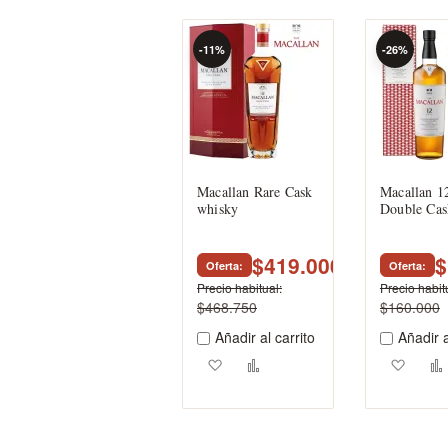
-11%
-26%
Macallan Rare Cask
Macallan 1
whisky
Double Cas
$419.000
$
Oferta
Oferta
Precio habitual
Precio habit
$468.750
$160.000
Añadir al carrito
Añadir a
Agregar a los favoritos
Añadir para comparar
Agreg