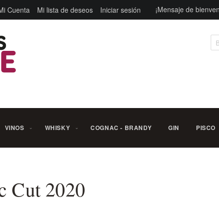
¡Mensaje de bienven
Mi Cuenta
Mi lista de deseos
Iniciar sesión
Bu
VINOS
WHISKY
COGNAC - BRANDY
GIN
PISCO
c Cut 2020