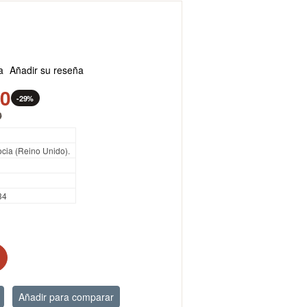
a
Añadir su reseña
90
-29%
0
cia (Reino Unido).
34
Añadir para comparar