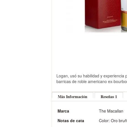
Skip
to
Logan, usó su habilidad y experiencia 
the
barricas de roble americano ex-bourbon
beginning
of
the
Más Información
Reseñas
1
images
gallery
Más
Marca
The Macallan
Información
Notas de cata
Color: Oro bruñ