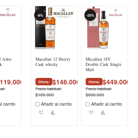
-8%
-25%
2 Años
Macallan 12 Sherry
Macallan 18Y
k
Cask whisky
Double Cask Single
Malt
119.000
$148.000
$449.000
Oferta
Oferta
ual
Precio habitual
Precio habitual
$160.000
$600.000
l carrito
Añadir al carrito
Añadir al carrito
ar a los favoritos
Añadir para comparar
Agregar a los favoritos
Añadir para comparar
Agregar a los favorito
Añadir para co