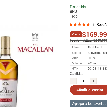
Disponible
SKU
1900
Valoración:
1
Reseñ
100
100
% of
$169.9
Oferta
Precio habitual
$240.00
Marca
The Macallan
Origen
Speyside, Esco
ABV
50.3%
Volumen
700 ml
GTIN
50103143118
Cantidad
-
+
Añadir al carrito
Agregar a los favoritos