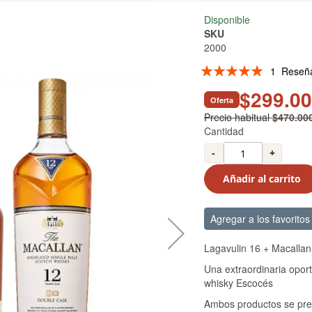
Disponible
SKU
2000
Valoración:
1
Reseñ
100
100
% of
$299.0
Oferta
Precio habitual
$470.00
Cantidad
-
+
Añadir al carrito
Agregar a los favoritos
Lagavulin 16 + Macallan
Una extraordinaria oport
whisky Escocés
Ambos productos se pres