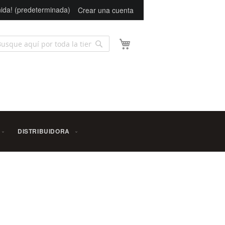
ida! (predeterminada)
Crear una cuenta
Mi carrito
Buscar
scar
DISTRIBUIDORA