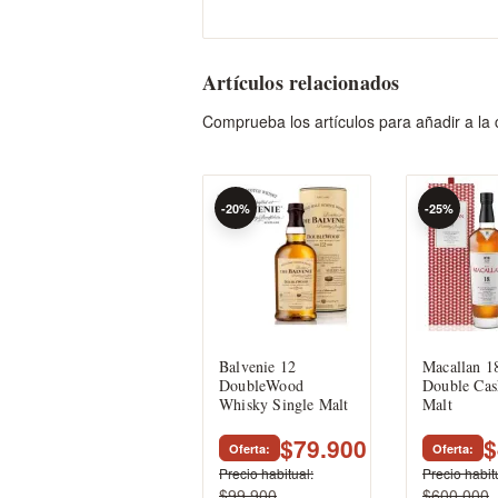
Artículos relacionados
Comprueba los artículos para añadir a la
-20%
-25%
Balvenie 12
Macallan 1
DoubleWood
Double Cas
Whisky Single Malt
Malt
$79.900
$
Oferta
Oferta
Precio habitual
Precio habit
$99.900
$600.000