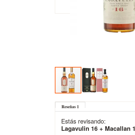
Skip
to
Reseñas
1
the
beginning
Estás revisando:
of
the
Lagavulin 16 + Ma
images