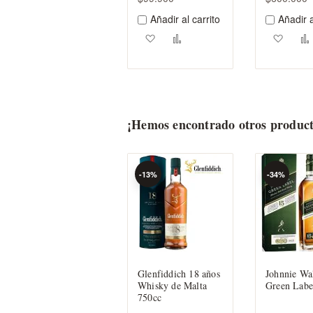
Añadir al carrito
Añadir a
Agregar a los favoritos
Añadir para comparar
Agreg
¡Hemos encontrado otros product
-13%
-34%
Glenfiddich 18 años
Johnnie Wa
Whisky de Malta
Green Labe
750cc