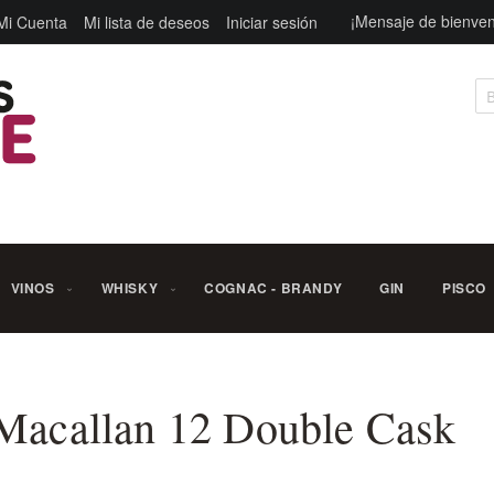
¡Mensaje de bienven
Mi Cuenta
Mi lista de deseos
Iniciar sesión
Bu
VINOS
WHISKY
COGNAC - BRANDY
GIN
PISCO
 Macallan 12 Double Cask