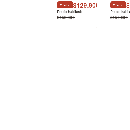
$129.900
$
Oferta
Oferta
Precio habitual
Precio habit
$150.000
$150.000