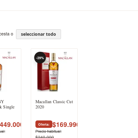
 cesta o
seleccionar todo
-29%
8Y
Macallan Classic Cut
k Single
2020
449.000
$169.990
Oferta
ual
Precio habitual
$240.000