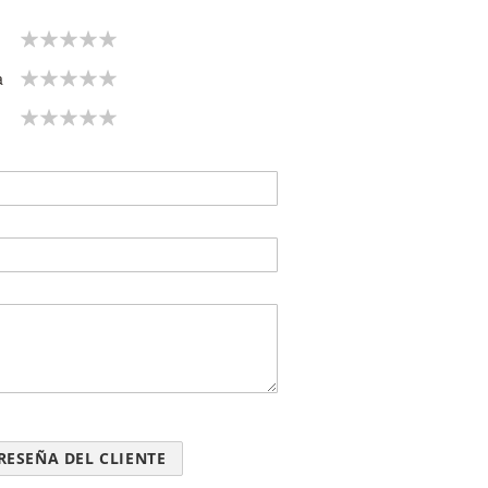
1
2
3
4
5
star
stars
stars
stars
stars
1
2
3
4
5
a
star
stars
stars
stars
stars
1
2
3
4
5
star
stars
stars
stars
stars
RESEÑA DEL CLIENTE