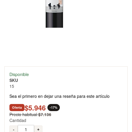
Skip
Disponible
to
SKU
the
15
beginning
of
Sea el primero en dejar una reseña para este artículo
the
images
$5.946
Oferta
-17%
gallery
Precio habitual
$7.136
Cantidad
-
+