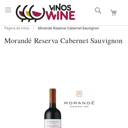
Buscar
Mi carri
Página de inicio
Morandé Reserva Cabernet Sauvignon
Morandé Reserva Cabernet Sauvignon
Skip
to
the
end
of
the
images
gallery