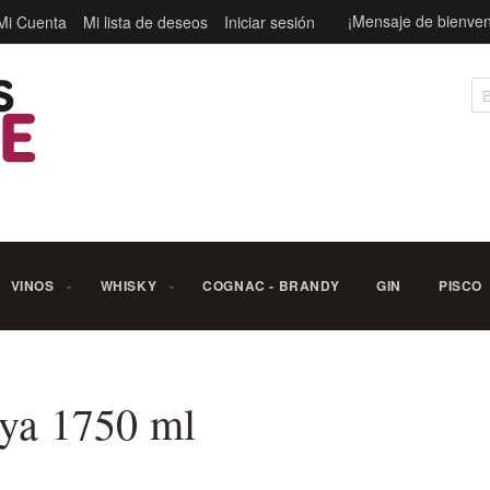
¡Mensaje de bienven
Mi Cuenta
Mi lista de deseos
Iniciar sesión
Bu
VINOS
WHISKY
COGNAC - BRANDY
GIN
PISCO
aya 1750 ml