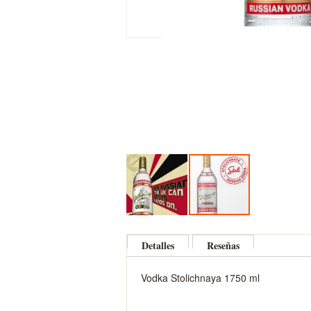
Skip
to
Detalles
Reseñas
the
beginning
Vodka Stolichnaya 1750 ml
of
the
images