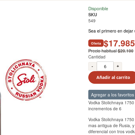
Disponible
SKU
549
Sea el primero en dejar 
$17.985
Oferta
Precio habitual
$20.100
Cantidad
-
+
Añadir al carrito
Agregar a los favoritos
Vodka Stolichnaya 1750 
incrementos de 6
Vodka Stolichnaya 1750 
mas antigua de Rusia, y 
diferencial con tros vod