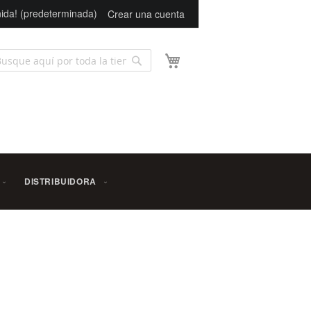
ida! (predeterminada)
Crear una cuenta
Mi carrito
Buscar
scar
DISTRIBUIDORA