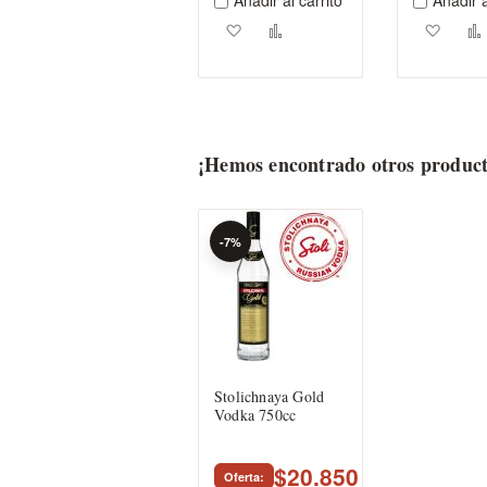
Añadir al carrito
Añadir a
Agregar a los favoritos
Añadir para comparar
Agreg
¡Hemos encontrado otros product
-7%
Stolichnaya Gold
Vodka 750cc
$20.850
Oferta