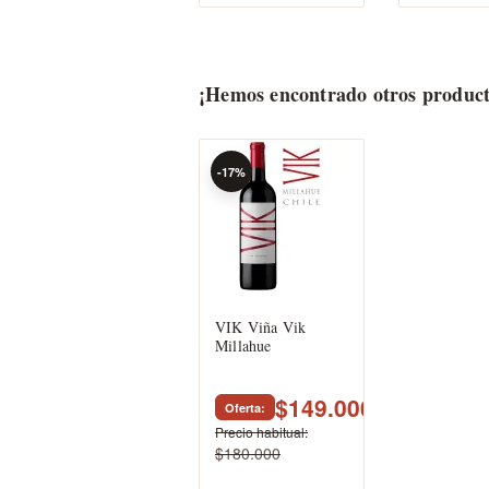
¡Hemos encontrado otros product
-17%
VIK Viña Vik
Millahue
$149.000
Oferta
Precio habitual
$180.000