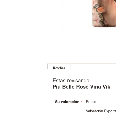
Skip
to
Reseñas
the
beginning
Estás revisando:
of
the
Piu Belle Rosé Viña Vik
images
gallery
Su valoración
Precio
Valoración Expert