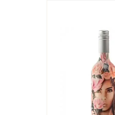
Skip
to
the
end
of
the
images
gallery