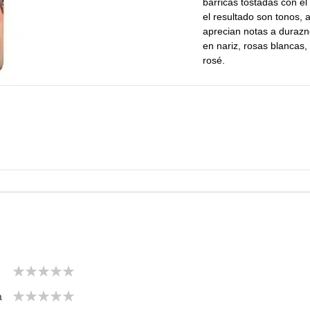
barricas tostadas con el 
el resultado son tonos, 
aprecian notas a duraz
en nariz, rosas blancas,
rosé.
1
2
3
4
5
star
stars
stars
stars
stars
1
2
3
4
5
a
star
stars
stars
stars
stars