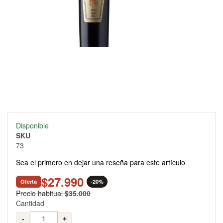
Skip
Disponible
to
SKU
the
73
beginning
of
Sea el primero en dejar una reseña para este artículo
the
images
$27.990
Oferta
-20%
gallery
Precio habitual
$35.000
Cantidad
-
+