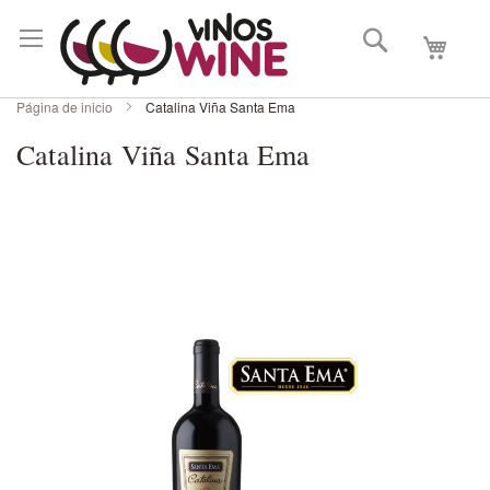
Buscar
Mi carri
Página de inicio
Catalina Viña Santa Ema
Catalina Viña Santa Ema
Skip
to
the
end
of
the
images
gallery