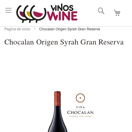
Buscar
Mi carri
Página de inicio
Chocalan Origen Syrah Gran Reserva
Chocalan Origen Syrah Gran Reserva
Skip
to
the
end
of
the
images
gallery