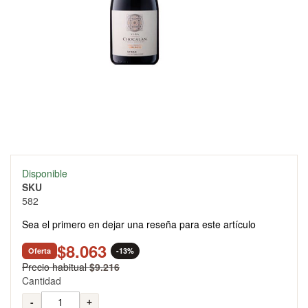
Skip
Disponible
to
SKU
the
582
beginning
of
Sea el primero en dejar una reseña para este artículo
the
images
$8.063
Oferta
-13%
gallery
Precio habitual
$9.216
Cantidad
-
+