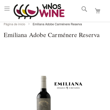
Buscar
Mi carri
Página de inicio
Emiliana Adobe Carménere Reserva
Emiliana Adobe Carménere Reserva
Skip
to
the
end
of
the
images
gallery