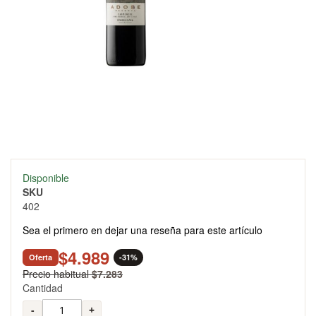
Skip
Disponible
to
SKU
the
402
beginning
of
Sea el primero en dejar una reseña para este artículo
the
images
$4.989
Oferta
-31%
gallery
Precio habitual
$7.283
Cantidad
-
+