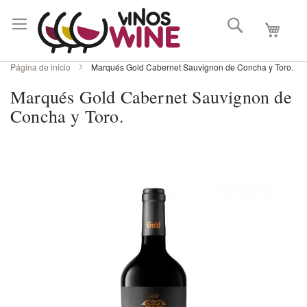
Buscar
Mi carri
Página de inicio
Marqués Gold Cabernet Sauvignon de Concha y Toro.
Marqués Gold Cabernet Sauvignon de
Concha y Toro.
Skip
to
the
end
of
the
images
gallery