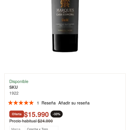
Skip
Disponible
to
SKU
the
1922
beginning
of
Valoración:
1
Reseña
Añadir su reseña
the
100
100
% of
images
$15.990
Oferta
-33%
gallery
Precio habitual
$24.000
Marca
Concha y Toro