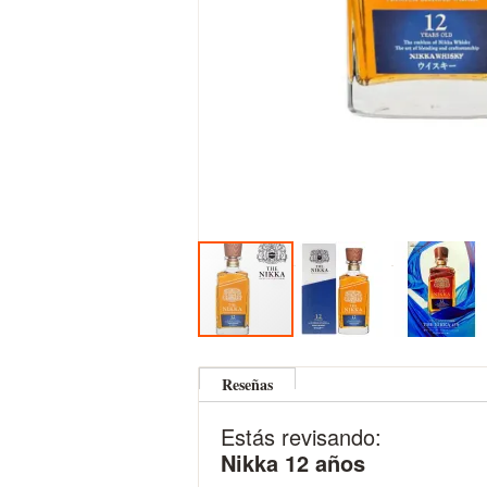
Skip
to
Reseñas
the
beginning
Estás revisando:
of
the
Nikka 12 años
images