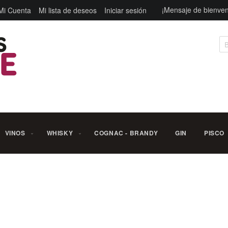
¡Mensaje de bienven
Mi Cuenta
Mi lista de deseos
Iniciar sesión
Bu
VINOS
WHISKY
COGNAC - BRANDY
GIN
PISCO