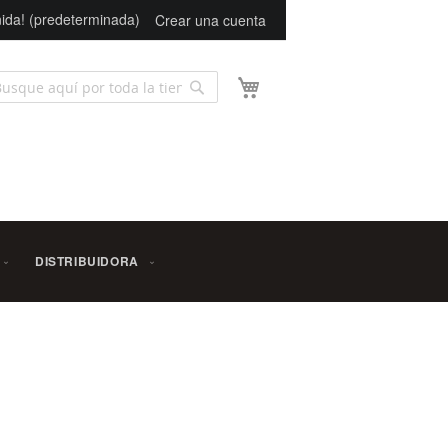
ida! (predeterminada)
Crear una cuenta
Mi carrito
Buscar
scar
DISTRIBUIDORA