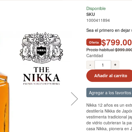
Disponible
SKU
1000411894
Sea el primero en dejar 
$799.0
Oferta
Precio habitual
$999.00
Cantidad
-
+
Añadir al carrito
Agregar a los favoritos
Nikka 12 años es un ext
destilería Nikka de Japó
vestimenta tradicional j
de vidrio cubrieran la pa
casa Nikka, pionera en 