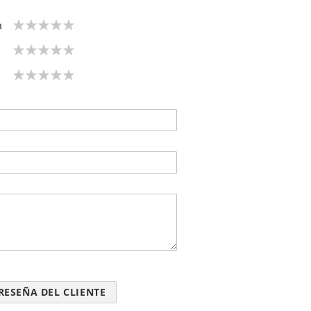
1
2
3
4
5
a
star
stars
stars
stars
stars
1
2
3
4
5
star
stars
stars
stars
stars
1
2
3
4
5
star
stars
stars
stars
stars
RESEÑA DEL CLIENTE