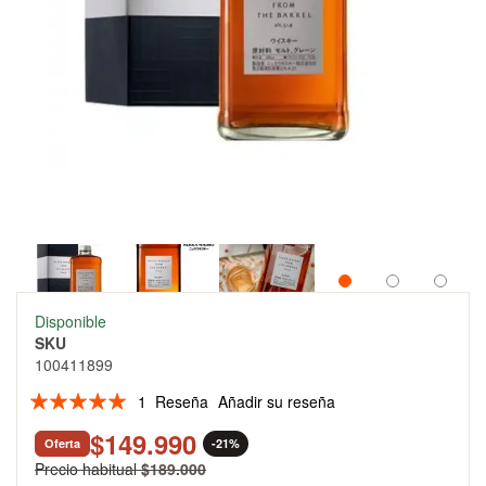
Skip
Disponible
to
SKU
the
100411899
beginning
of
Valoración:
1
Reseña
Añadir su reseña
the
100
100
% of
images
$149.990
Oferta
-21%
gallery
Precio habitual
$189.000