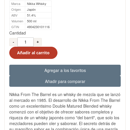
Marca
Nikka Whisky
Origen
Japón
ABV
51.4%
Volumen
500 ml
GTIN
4904230101116
Cantidad
-
+
Añadir al carrito
Agregar a los favoritos
Añadir para comparar
Nikka From The Barrel es un whisky de mezcla que se lanzó
al mercado en 1985. El desarrollo de Nikka From The Barrel
como un excelentisimo Double Matured Blended whisky
comenzó con el objetivo de ofrecer sabores completos y
riqueza de un whisky japonés como "del barril", que solo los
mezcladores pueden oler y saborear. El secreto detrás de
su magnífico sabor es la combinación única de una mezcla