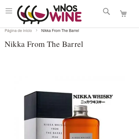
Buscar
Mi carri
Página de inicio
Nikka From The Barrel
Nikka From The Barrel
Skip
to
the
end
of
the
images
gallery