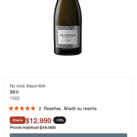
Skip
No está disponible
to
SKU
the
1322
beginning
of
Valoración:
2
Reseñas
Añadir su reseña
the
97
100
% of
images
$12.990
Oferta
-13%
gallery
Precio habitual
$15.000