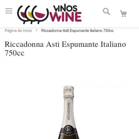
Buscar
Mi carri
Página de inicio
Riccadonna Asti Espumante Italiano 750cc
Riccadonna Asti Espumante Italiano
750cc
Skip
to
the
end
of
the
images
gallery