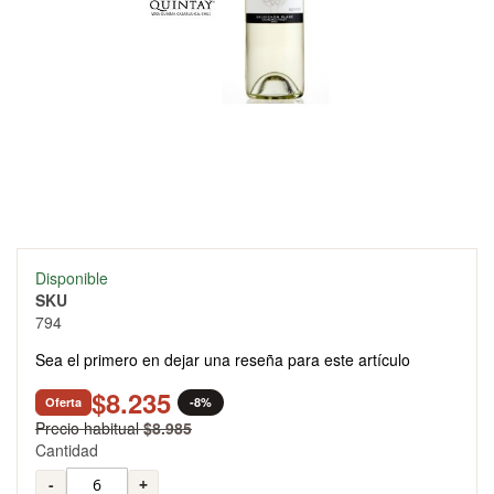
Skip
Disponible
to
SKU
the
794
beginning
of
Sea el primero en dejar una reseña para este artículo
the
images
$8.235
Oferta
-8%
gallery
Precio habitual
$8.985
Cantidad
-
+