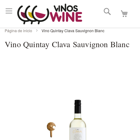
Buscar
Mi carri
Página de inicio
Vino Quintay Clava Sauvignon Blanc
Vino Quintay Clava Sauvignon Blanc
Skip
to
the
end
of
the
images
gallery